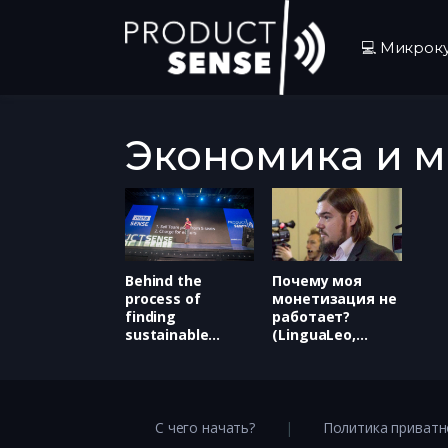
💻 Микрок
Экономика и 
Behind the
Почему моя
process of
монетизация не
finding
работает?
sustainable
(LinguaLeo,
business model
Владимир
(Miro, Андрей
Алешин)
Хусид)
С чего начать?
Политика приватн