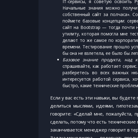
IT-сервисы, я советую освоить P
Начальные знания можно получи
собственный сайт за полчаса». С
поймете базовые концепции: серв
сайт на Bootstrap — тогда почти 
утилиту, которая помогла мне тест
делают то же самое по корпорати
времени. Тестирование прошло ус
бы она не взлетела, ее было бы лег
Базовое знание продукта, над 
спрашивайте, как работает сервис
разберетесь во всех важных ню
интересуется работой сервиса, х
быстро, какие технические пробле
Если у вас есть эти навыки, вы будете
делиться мыслями, идеями, гипотеза
говорите: «Сделай мне, пожалуйста, 
сделать, потому что есть технические 
заканчивается: менеджер говорит в те
Задача менеджера — подогнать продукт