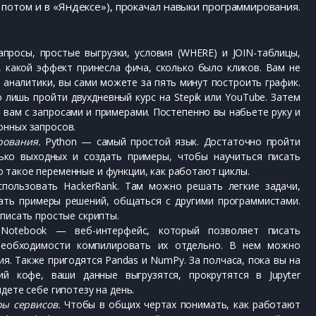
а потом и в «Яндексе»), прокачал навыки программирования.
просы, простые выгрузки, условия (WHERE) и JOIN-таблицы,
, какой эффект принесла фича, сколько было кликов. Вам не
 аналитики, вы сами можете за пять минут построить график.
 лишь пройти двухдневный курс на Stepik или YouTube. Затем
 вам с запросами и примерами. Постепенно вы набьете руку и
лонных запросов.
рования.
Python — самый простой язык. Достаточно пройти
олько выходных и создать примеры, чтобы научиться писать
 такое переменные и функции, как работают циклы.
пользовать HackerRank. Там можно решать легкие задачи,
ать примеры решений, общаться с другими программистами.
 писать простые скрипты.
 Notebook — веб-интерфейс, который позволяет писать
необходимости компилировать их отдельно. В нем можно
я. Также пригодятся Pandas и NumPy. За полчаса, пока вы на
ий кофе, ваши данные выгрузятся, прокрутятся в Jupyter
дете себе гипотезу на день.
ры сервисов.
Чтобы в общих чертах понимать, как работают