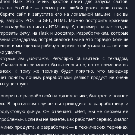
ython Flask. Это очень простой пакет для запуска сайтов.
ть на YouTube — посмотрите любой ролик «как создать
оберите сайт и запустите его на локальной машине. Так вы
ер, запросы POST и GET, HTML. Можно построить красивый
не понадобится писать HTML-код. Я, например, за час создал
ировать фичу, на Flask и Bootstrap. Разработчикам, которые
вным стандартам, потребовалось бы на это гораздо больше
пешно и мы сделали рабочую версию этой утилиты — но если
ко удалить.
которым вы работаете.
Регулярно общайтесь с техлидом,
. Сначала многое может быть непонятно, но со временем вы
ансах. К тому же техлиду будет приятно, что менеджер
очет понять, почему разработчики делают продукт не очень
мы существуют.
 говорить с разработкой на одном языке, быстрее и точнее
ми. В противном случае вы приходите к разработчику и
продуктовую фичу». Он отвечает: «Нет, мы не сможем ее
проблемы». Если вы не знаете, как работает сервис, диалог
рминах продукта, а разработчик — в технических терминах.
 под требования техлида, понять его и подстроиться, но