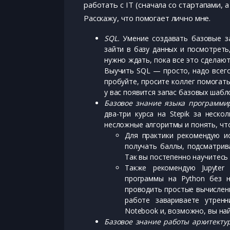
работать с IT (сначала со стартапами, 
Расскажу, что помогает лично мне.
SQL.
Умение создавать базовые за
зайти в базу данных и посмотреть
нужно ждать, пока все это сделают
Выучить SQL — просто, надо всего
пробуйте, просите коллег помогать
у вас появится запас базовых шаб
Базовое знание языка программи
два-три курса на Stepik за неск
несложные алгоритмы и понять, что
Для практики рекомендую ис
получать баллы, подсматрив
Так вы постепенно научитесь
Также рекомендую Jupyter
программы на Python без 
проводить простые вычислени
работе завариваете утренн
Notebook и, возможно, вы най
Базовое знание работы архитекту