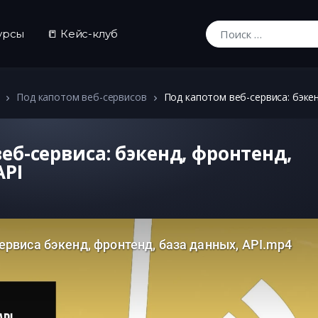
урсы
📒 Кейс-клуб
Искать:
Под капотом веб-сервисов
Под капотом веб-сервиса: бэкен
еб-сервиса: бэкенд, фронтенд, 
API