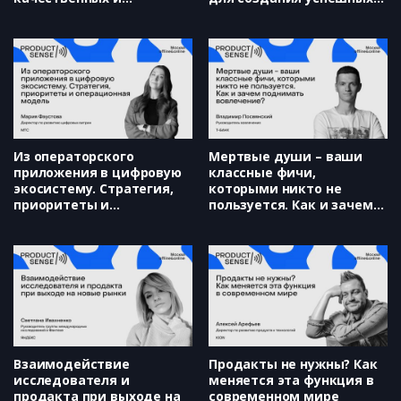
количественных методов
продуктов (Дмитрий
в процессе Discovery
Безуглый)
(Александр Кацуро)
Из операторского
Мертвые души – ваши
приложения в цифровую
классные фичи,
экосистему. Стратегия,
которыми никто не
приоритеты и
пользуется. Как и зачем
операционная модель
поднимать вовлечение?
(Мария Фаустова)
(Владимир Посвянский)
Взаимодействие
Продакты не нужны? Как
исследователя и
меняется эта функция в
продакта при выходе на
современном мире