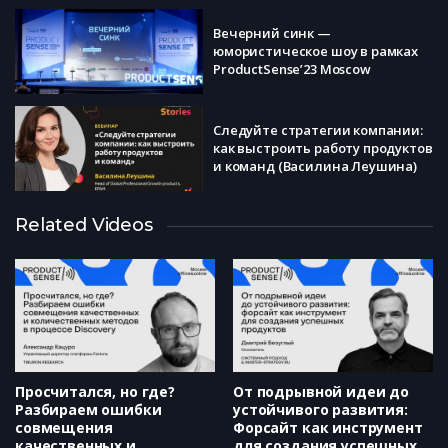
Вечерний синк —
юмористическое шоу в рамках
ProductSense’23 Moscow
​Следуйте стратегии компании:
как выстроить работу продуктов
и команд (Василина Леушина)
Продакты не нужны? Как
Related Videos
меняется эта функция в
современном мире (Алексей
Арефьев)
Монетизация через
осознанность пользователей
(Мария Асиновская)
Просчитался, но где?
От подрывной идеи до
Разбираем ошибки
устойчивого развития:
совмещения
Форсайт как инструмент
качественных и
для создания успешных