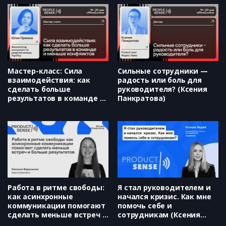
делать (Александра Зебелева)
Fake discovery — когда
исследования не нужны
(Александр Кожевников)
Мастер-класс: Сила
Сильные сотрудники —
взаимодействия: как
радость или боль для
сделать больше
руководителя? (Ксения
результатов в команде и
Панкратова)
меньше конфликтов (
Юлия Пряхина )
Работа в ритме свободы:
Я стал руководителем и
как асинхронные
начался кризис. Как мне
коммуникации помогают
помочь себе и
сделать меньше встреч и
сотрудникам (Ксения
больше результатов
Авдей)