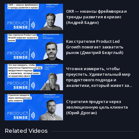
OKR — нюансы фреймворка и
тренды развития в кризис
(Андрей Бадин)
Как стратегия Product Led
Growth помогает захватить
рынок (Дмитрий Безуглый)
Что мне измерить, чтобы
преуспеть. Удивительный мир
продуктового подхода и
аналитики, который живет за
пределами офиса (Елена
Серегина)
Стратегия продукта через
эволюционную цель клиента
(Юрий Дроган)
Related Videos
Почему менять процесс delivery
лучше системно и как это