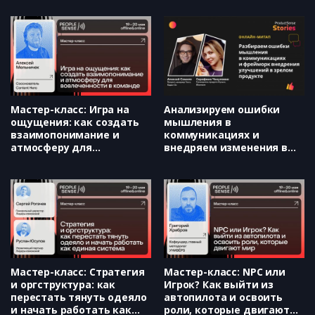
(Евгения Варанкина)
Мастер-класс: Игра на
Анализируем ошибки
ощущения: как создать
мышления в
взаимопонимание и
коммуникациях и
атмосферу для
внедряем изменения в
вовлеченности в команде
зрелом продукте
(Алексей Мельничек)
(Серафима Чекулаева и
Алексей Самило)
Мастер-класс: Стратегия
Мастер-класс: NPC или
и оргструктура: как
Игрок? Как выйти из
перестать тянуть одеяло
автопилота и освоить
и начать работать как
роли, которые двигают