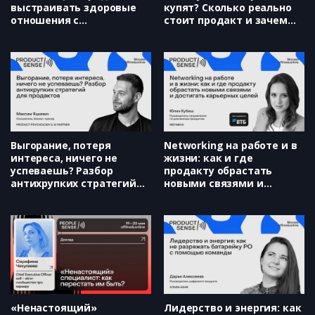
выстраивать здоровые
купят? Сколько реально
отношения с
стоит продакт и зачем
исследователями (Дарья
вообще он нужен в
Маткина)
тридевятом царстве
бизнеса (Владимир
Алешин)
Выгорание, потеря
Networking на работе и в
интереса, ничего не
жизни: как и где
успеваешь? Разбор
продакту обрастать
антихрупких стратегий
новыми связями и
для продактов. Четко,
достигать карьерных
просто, системно
целей (Юлия Кубеш)
(Максим Яцкевич)
«Ненастоящий»
Лидерство и энергия: как