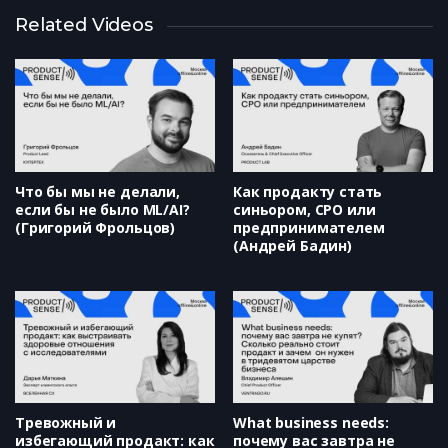
AI-помощник для scrum-команд:
Related Videos
меньше споров — больше
закрытых задач (Александр
Шакмаев)
Монетизация следующего
уровня: путь от транзакций к
ценности для клиента (Егор
Семьянов)
Что бы мы не делали,
Как продакту стать
если бы не было ML/AI?
синьором, CPO или
(Григорий Фрольцов)
предпринимателем
(Андрей Бадин)
Тревожный и
What business needs:
избегающий продакт: как
почему вас завтра не