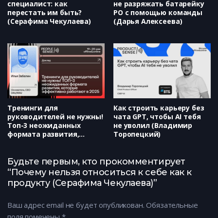
специалист: как
не разряжать батарейку
перестать им быть?
РО с помощью команды
(Серафима Чекулаева)
(Дарья Алексеева)
Тренинги для
Как строить карьеру без
руководителей не нужны!
чата GPT, чтобы AI тебя
Топ-3 неожиданных
не уволил (Владимир
формата развития,
Торопецкий)
которые эффективно
работают в 2025 (Илья
Забелин)
Будьте первым, кто прокомментирует
“Почему нельзя относиться к себе как к
продукту (Серафима Чекулаева)”
Ваш адрес email не будет опубликован.
Обязательные
поля помечены
*