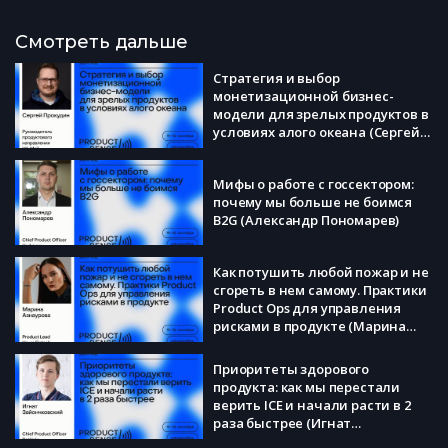
Смотреть дальше
Стратегия и выбор
монетизационной бизнес-
модели для зрелых продуктов в
условиях алого океана (Сергей
Прокудин)
Мифы о работе с госсектором:
почему мы больше не боимся
B2G (Александр Пономарев)
Как потушить любой пожар и не
сгореть в нем самому. Практики
Product Ops для управления
рисками в продукте (Марина
Азнаурова)
Приоритеты здорового
продукта: как мы перестали
верить ICE и начали расти в 2
раза быстрее (Игнат
Зайончковский)