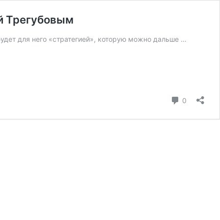
ей Трегубовым
удет для него «стратегией», которую можно дальше …
коммента
0