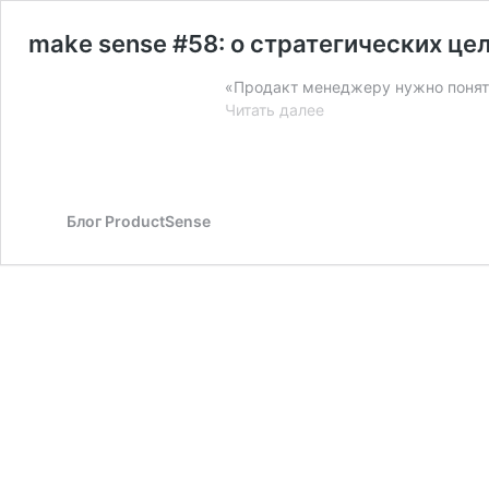
make sense #58: о стратегических це
«Продакт менеджеру нужно понять
make
Читать далее
sense
#58:
о
стратегических
Блог ProductSense
целях,
OKR
и
способах
их
донесения
с
Ильей
Трегубовым