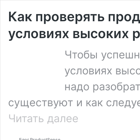
Как проверять прод
условиях высоких 
Чтобы успешн
условиях выс
надо разобрат
существуют и как следу
Как
Читать далее
проверять
продуктовые
гипотезы
Блог ProductSense
в