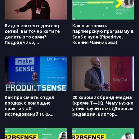
Один пользуется, другой
платит: как осчастливить
обоих, и сделать продукт,
который нужен (Exact Farming,
Анна Кудинова)
Видео контент для соц.
Как выстроить
сетей. Вы точно хотите
партнерскую программу в
делать это сами?
SaaS с нуля (Pipedrive,
Подрядчики,
Ксения Чайникова)
собственный видео
отдел и возврат
вложенных денег. (Slon
Media & Tigermilk Media,
Герман Полещук)
Как прокачать отдел
20 хороших бренд-медиа
продаж с помощью
(кроме Т—Ж). Чему нужно
практик UX-
у них научиться. (Дорогая
исследований (СКБ
редакция, Виктор
Контур, Светлана Ратнер)
Гоманов)