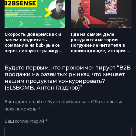
Скорость доверия: как и
Где на самом деле
зачем продвигать
рождаются истории.
компанию на b2b-рынке
Погружение читателя в
через личную страницу
происходящее, история
ключевого сотрудника в
одной книги. (Maginary,
социальных сетях
Семён Поляковский)
(VertComm, Антон Верт)
Будьте первым, кто прокомментирует “B2B
продажи на развитых рынках, что мешает
нашим продуктам конкурировать?
(SLSBOMB, Антон Гладков)”
Ваш адрес email не будет опубликован.
Обязательные
поля помечены
*
Ваш комментарий
*