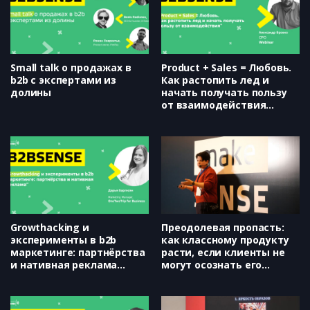
Small talk о продажах в
Product + Sales = Любовь.
b2b с экспертами из
Как растопить лед и
долины
начать получать пользу
от взаимодействия
(Webinar.ru, Александр
Бровко)
Growthacking и
Преодолевая пропасть:
эксперименты в b2b
как классному продукту
маркетинге: партнёрства
расти, если клиенты не
и нативная реклама
могут осознать его
(OneTwoTrip for Business,
ценность (Нетология,
Дарья Барсегян)
Светлана Аюпова)