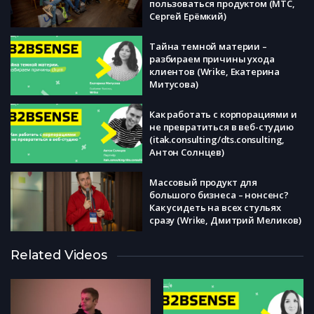
пользоваться продуктом (МТС,
Сергей Ерёмкий)
Тайна темной материи –
разбираем причины ухода
клиентов (Wrike, Екатерина
Митусова)
Как работать с корпорациями и
не превратиться в веб-студию
(itak.consulting/dts.consulting,
Антон Солнцев)
Массовый продукт для
большого бизнеса – нонсенс?
Как усидеть на всех стульях
сразу (Wrike, Дмитрий Меликов)
Related Videos
Behind the process of finding
sustainable business model (Miro,
Андрей Хусид)