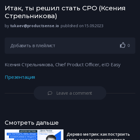
Итак, ты решил стать СРО (Ксения
Стрельникова)
by
tukaev@productsense.io
published on 15.09.2023
Добавить в плейлист
0
Ксения Стрельникова, Chief Product Officer, eID Easy
Презентация
Leave a comment
Смотреть дальше
Дерево метрик: как построить
связь между конверсиями в