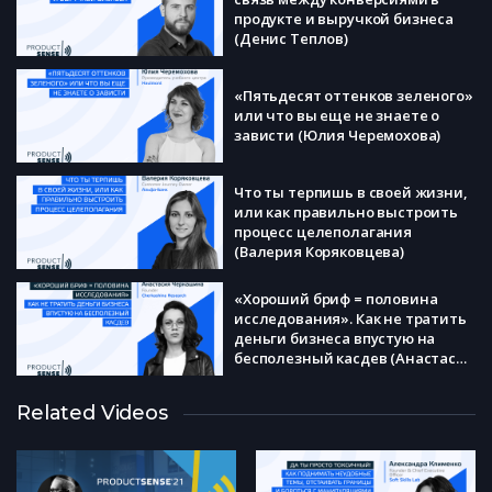
продукте и выручкой бизнеса
(Денис Теплов)
«Пятьдесят оттенков зеленого»
или что вы еще не знаете о
зависти (Юлия Черемохова)
Что ты терпишь в своей жизни,
или как правильно выстроить
процесс целеполагания
(Валерия Коряковцева)
«Хороший бриф = половина
исследования». Как не тратить
деньги бизнеса впустую на
бесполезный касдев (Анастасия
Черкашина)
Приоритизация продуктового
Related Videos
портфеля как на ладони. Как мы
проводим ее, опираясь на
данные, а не на слова (Кира
Матвеева)