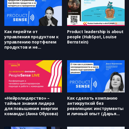
Как перейти от
Product leadership is about
управления продуктом к
people (HubSpot, Louise
управлению портфелем
Bernstein)
продуктов и не
потеряться в
приоритетах (Ксения
Ярославцева)
«Нейролидерство» –
Как сделать компанию
тайные знания лидера
антихрупкой без
для повышения энергии
революции: инструменты
команды (Анна Обухова)
и личный опыт (Дарья
Боровикова)