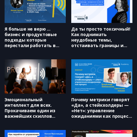
Я у мамы самозванец. Как
подружиться с критиком внутри
себя (Алёна Медведева)
Я больше не верю …
Да ты просто токсичный!
бизнес и продуктовые
Как поднимать
подходы которые
неудобные темы,
перестали работать в
отстаивать границы и
2020 году (Михаил
бороться с
Трутнев)
манипуляциями в
команде, особенно если
не принято
конфликтовать
(Александра Клименко)
Эмоциональный
Почему метрики говорят
интеллект для всех.
«Да», а стейкхолдеры —
Прокачиваем один из
«Нет»: управление
важнейших скиллов
ожиданиями как процесс.
руководителя (Татьяна
(Александр Кожевников,
Смирнова)
Святослав Ховаев)