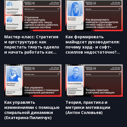
Мастер-класс: Стратегия
Как формировать
и оргструктура: как
майндсет руководителя:
перестать тянуть одеяло
почему хард- и софт-
и начать работать как
скиллов недостаточно?
единая система (Руслан
(Ангелина Зинченко)
Юсупов & Сергей Рогачев)
Как управлять
Теория, практика и
изменениями с помощью
метрики мотивации
спиральной динамики
(Антон Соловьев)
(Екатерина Пилипчук)