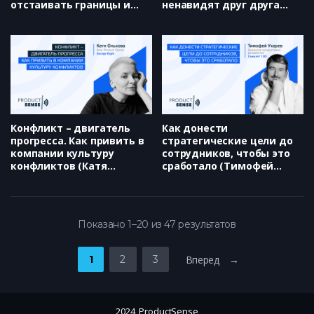
отстаивать границы и
ненавидят друг друга
бороться с
(Рина Мочалова)
манипуляциями в
команде, особенно если
не принято
конфликтовать
(Александра Клименко)
Конфликт – двигатель
Как донести
прогресса. Как привить в
стратегические цели до
компании культуру
сотрудников, чтобы это
конфликтов (Катя
сработало (Тимофей
Ольхова)
Ухарев)
Показано 1–20 из 47 результатов
1
2
3
Вперед →
2024, ProductSense