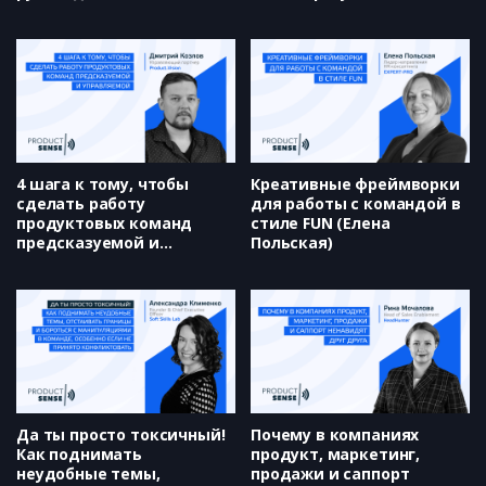
коммуникации (Светлана
расти (Мария Стенникова)
Боргун)
4 шага к тому, чтобы
Креативные фреймворки
сделать работу
для работы с командой в
продуктовых команд
стиле FUN (Елена
предсказуемой и
Польская)
управляемой (Дмитрий
Козлов)
Да ты просто токсичный!
Почему в компаниях
Как поднимать
продукт, маркетинг,
неудобные темы,
продажи и саппорт