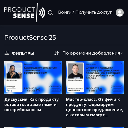
Войти / Получить доступ
ProductSense'25
ФИЛЬТРЫ
Дискуссия: Как продакту
Мастер-класс. От фичи к
оставаться заметным и
продукту: формируем
востребованным
ценностное предложение,
с которым смогут
работать все отделы
(Михаил Руденко)