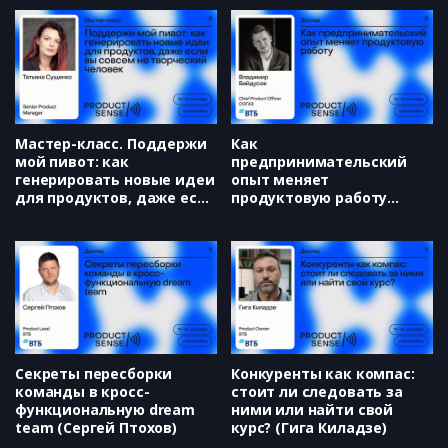
Михаил Панкратов)
Мастер-класс. Поддержи
Как
мой пивот: как
предпринимательский
генерировать новые идеи
опыт меняет
для продуктов, даже если
продуктовую работу
вы совсем не творческий
(Владимир Байдусов)
человек (Татьяна
Сущенко)
Секреты пересборки
Конкуренты как компас:
команды в кросс-
стоит ли следовать за
функциональную dream
ними или найти свой
team (Сергей Птохов)
курс? (Гига Киладзе)