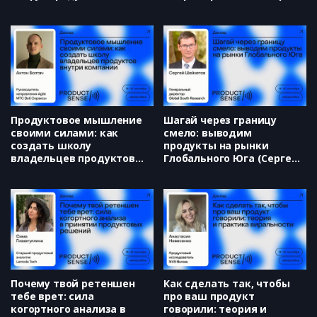
(Наталия Бобровская)
Паращенко)
Продуктовое мышление
Шагай через границу
своими силами: как
смело: выводим
создать школу
продукты на рынки
владельцев продуктов
Глобального Юга (Сергей
внутри компании (Антон
Шейхетов)
Болтач)
Почему твой ретеншен
Как сделать так, чтобы
тебе врет: сила
про ваш продукт
когортного анализа в
говорили: теория и