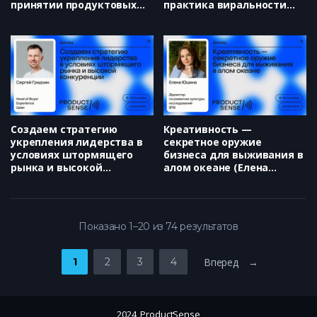
принятии продуктовых
практика виральности
решений (Сима
(Анастасия Невесенко)
Гиззатуллина)
Создаем стратегию
Креативность —
укрепления лидерства в
секретное оружие
условиях штормящего
бизнеса для выживания в
рынка и высокой
алом океане (Елена
конкуренции (Сергей
Юшина)
Гридчин)
Показано 1–20 из 74 результатов
1
2
3
4
Вперед →
2024, ProductSense