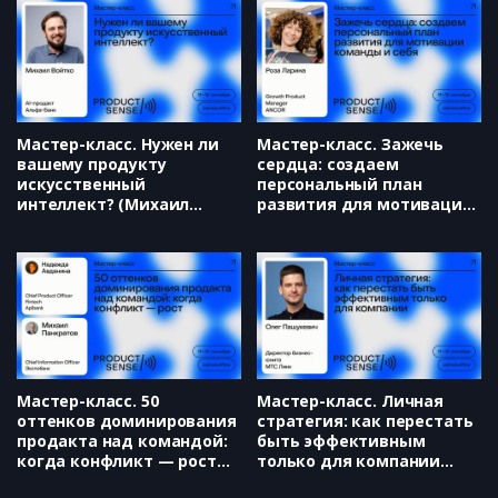
Мастер-класс. Нужен ли
Мастер-класс. Зажечь
вашему продукту
сердца: создаем
искусственный
персональный план
интеллект? (Михаил
развития для мотивации
Войтко)
команды и себя (Роза
Ларина)
Мастер-класс. 50
Мастер-класс. Личная
оттенков доминирования
стратегия: как перестать
продакта над командой:
быть эффективным
когда конфликт — рост
только для компании
(Надежда Авданина,
(Олег Пашукевич)