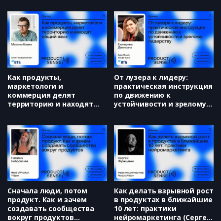
Как продукты,
От лузера к лидеру:
маркетологи и
практическая инструкция
коммерция делят
по движению к
территорию и находят
устойчивости и зрелому
общий язык (Максим
лидерству (Екатерина
Козин)
Деникина)
Сначала люди, потом
Как делать взрывной рост
продукт. Как и зачем
в продуктах в ближайшие
создавать сообщества
10 лет: практики
вокруг продуктов
нейромаркетинга (Сергей