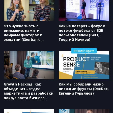
Что нужно знать о
Как не потерять фокус в
внимании, памяти,
потоке фидбека от B2B
нейромедиаторах и
пользователей (Gett,
эмпатии (Sberbank,
Георгий Ничков)
Ермакова Алина, Марина
Суслова)
Рекомендуем
Growth Hacking. Как
Как мы собирали низко
объединить отдел
висящие фрукты (DocDoc,
маркетинга и разработки
Евгений Гурьянов)
вокруг роста бизнеса
(Growth Academy, Юрий
Дроган)