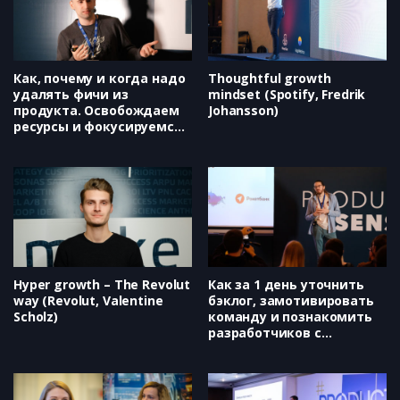
Создаем стратегию укрепления
лидерства в условиях
штормящего рынка и высокой
конкуренции (Сергей Гридчин)
Как, почему и когда надо
Thoughtful growth
удалять фичи из
mindset (Spotify, Fredrik
продукта. Освобождаем
Johansson)
ресурсы и фокусируемся
на главном (Wrike, Юрий
Андрейкович)
Hyper growth – The Revolut
Как за 1 день уточнить
way (Revolut, Valentine
бэклог, замотивировать
Scholz)
команду и познакомить
разработчиков с
пользователями (Qiwi,
Дмитрий Соловьев)