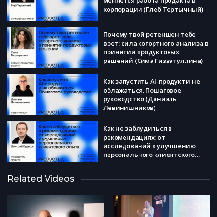
меняется работа продакта в
корпорации (Глеб Тертычный)
Почему твой ретеншен тебе
врет: сила когортного анализа в
принятии продуктовых
решений (Сима Гиззатуллина)
Как запустить AI-продукт и не
облажаться. Пошаговое
руководство (Даниэль
Левинишников)
Как не заблудиться в
рекомендациях: от
исследований к улучшению
персонального клиентского
опыта (Дмитрий Кудасов)
Как сделать так, чтобы про ваш
Related Videos
продукт говорили: теория и
практика виральности
(Анастасия Невесенко)