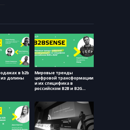
продажах в b2b
Мировые тренды
 из долины
цифровой трансформации
и их специфика в
российском B2B и B2G
(Dialog, Андрей Кузнецов)