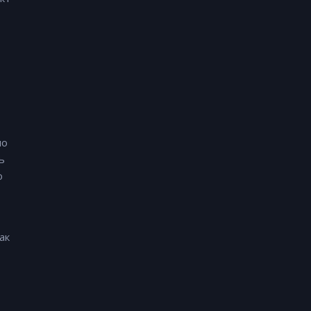
но
ь
о
ак