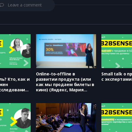
Leave a comment
Online-to-offline в
Small talk о 
ь? Кто, как и
развитии продукта (или
с экспертами
лжен
как мы продаем билеты в
сследования
кино) (Яндекс, Мария
тапе
Сорокина)
дукта (СКБ
лья
лия Вилкова)