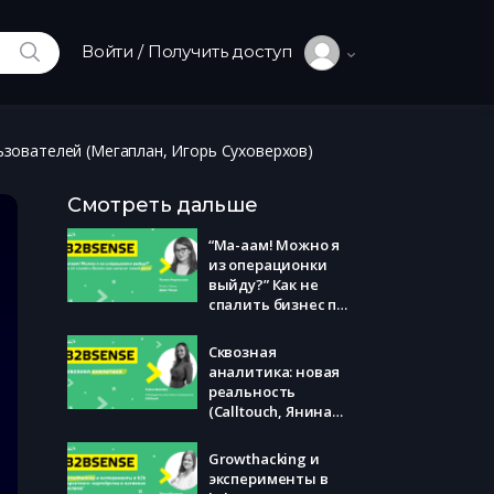
ИСКАТЬ
Войти / Получить доступ
ьзователей (Мегаплан, Игорь Суховерхов)
Смотреть дальше
“Ма-аам! Можно я
из операционки
выйду?” Как не
спалить бизнес при
запуске новой
фичи (Додо Пицца,
Сквозная
Полина
аналитика: новая
Чернышова)
реальность
(Calltouch, Янина
Волкова)
Growthacking и
эксперименты в