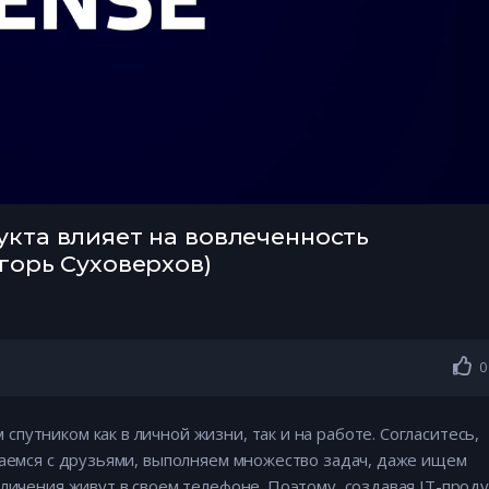
укта влияет на вовлеченность
горь Суховерхов)
0
путником как в личной жизни, так и на работе. Согласитесь,
щаемся с друзьями, выполняем множество задач, даже ищем
еличения живут в своем телефоне. Поэтому, создавая IT-проду