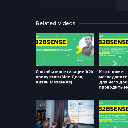
Related Videos
Способы монетизации b2b
Кто в доме
продуктов (Мое Дело,
исследовател
Антон Мезенков)
для чего до
проводить и
на каждом э
развития про
Контур, Ната
Чебыкина, Ю