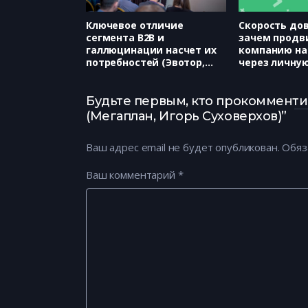
Ключевое отличие
Скорость дов
сегмента B2B и
зачем продв
галлюцинации насчет их
компанию на
потребностей (Эвотор,
через личну
Надежда Авданина)
ключевого с
социальных 
(VertComm, А
Будьте первым, кто прокомменти
(Мегаплан, Игорь Суховерхов)”
Ваш адрес email не будет опубликован.
Обяз
Ваш комментарий
*