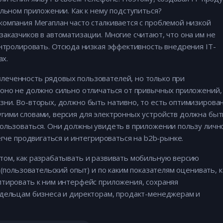
ильном приложении. Как к нему подступиться?
омпания Мегаплан часто сталкивается с проблемой низкой
аказчиков в автоматизации. Многие считают, что она им не
онтролировать. Отсюда низкая эффективность внедрения IT-
ах.
еченность рядовых пользователей, но только при
 оно не должно сильно отличаться от привычных приложений,
зни. Во-вторых, должно быть нативно, то есть оптимизирова
гими словами, версия для электронных устройств должна быт
пользоваться. Они должны увидеть в приложении пользу личн
егче продвигаться и интегрироваться на b2b-рынке.
том, как разрабатывать и развивать мобильную версию
 (пользовательский опыт) и по каким показателям оценивать, к
птировать к ним интерфейс приложения, сохраняя
адельцам бизнеса и директорам, продакт-менеджерам и