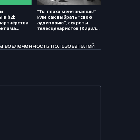
 и
“Ты плохо меня знаешь!”
 в b2b
Или как выбрать “свою
партнёрства
аудиторию”, секреты
еклама
телесценаристов (Кирилл
or Business,
Быков)
ян)
на вовлеченность пользователей