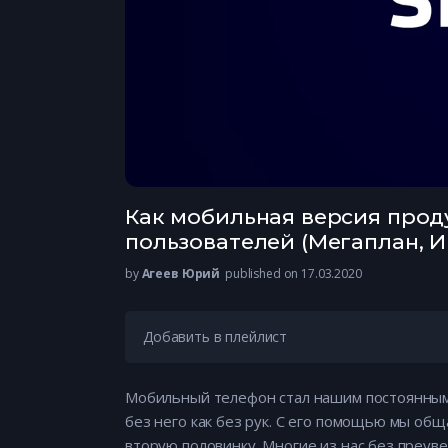
Как мобильная версия прод
пользователей (Мегаплан, И
by
Агеев Юрий
published on 17.03.2020
Добавить в плейлист
Мобильный телефон стал нашим постоянным с
без него как без рук. С его помощью мы об
вторую половинку. Многие из нас без преув