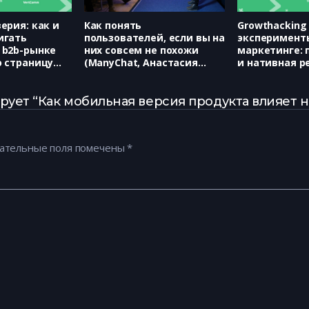
ерия: как и
Как понять
Growthacking
игать
пользователей, если вы на
эксперименты
 b2b-рынке
них совсем не похожи
маркетинге: 
ю страницу
(ManyChat, Анастасия
и нативная р
отрудника в
Блаженова)
(OneTwoTrip f
сетях
Дарья Барсег
нтон Верт)
рует “Как мобильная версия продукта влияет 
ательные поля помечены
*