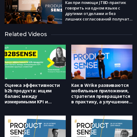
Как при помощи JTBD-практик
говорить на одном языке с
другими отделами и без
лишних согласований получать
ровно то, что нужно продукту
(Медиатех, Вячеслав
Related Videos
Десять адских мифов о продакт
Аскалепов)
менеджменте (Wargaming.net,
Алексей Журба)
От стратегии к ежедневным
результатам: почему у вас
может все получиться
(RealtimeBoard, Анна Бояркина)
Оценка эффективности
Как в Wrike развиваются
b2b продукта: ищем
мобильные приложения,
баланс между
стратегия превращается
измеримыми KPI и
в практику, а улучшение
мнением крупных
качества – в процесс
клиентов (Яндекс, Ксения
(Wrike, Дмитрий Орлов)
Аникеева)