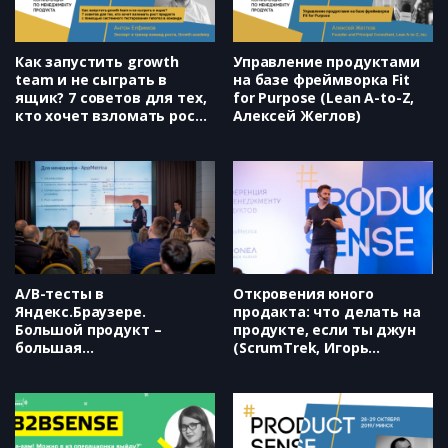
Как запустить growth
Управление продуктами
team и не сыграть в
на базе фреймворка Fit
ящик? 7 советов для тех,
for Purpose (Lean A-to-Z,
кто хочет взломать рост
Алексей Жеглов)
продукта с помощью
системного тестирования
гипотез в команде
(Growth Academy, Антон
Елфимов)
А/В-тесты в
Откровения юного
Яндекс.Браузере.
продакта: что делать на
Большой продукт –
продукте, если ты джун
большая
(ScrumTrek, Игорь
ответственность
Филипьев)
(AppMetrica,
Яндекс.Браузер, Александ
Лукин, Дмитрий Тимко)