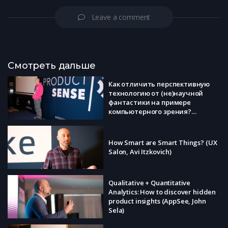
Leave a comment
Смотреть дальше
Как отличить перспективную
технологию от (не)научной
фантастики на примере
компьютерного зрения?
(Wannyby, Арсений Кравченко)
How Smart are Smart Things? (UX
Salon, Avi Itzkovich)
Qualitative + Quantitative
Analytics: How to discover hidden
product insights (AppSee, John
Sela)