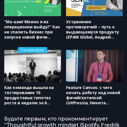
“Ма-аам! Можно я из
Устранение
операционки выйду?” Как
противоречий – путь к
не спалить бизнес при
выдающемуся продукту
запуске новой фичи
(EPAM Global, Андрей
(Додо Пицца, Полина
Курьян)
Чернышова)
Рекомендуем
Как команда вышла на
Feature Canvas: с чего
тестирование 10
начать работу над новой
продуктовых гипотез
фичей/хотелкой
роста в неделю за 6
(UXPressia, Никита
недель. Проблемы,
Ефимов)
поражения и победы в
красках от участника
Будьте первым, кто прокомментирует
событий (Growth Academy
“Thoughtful growth mindset (Spotify, Fredrik