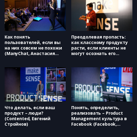
Sela)
Как при помощи JTBD-практик
говорить на одном языке с
другими отделами и без
лишних согласований получать
ровно то, что нужно продукту
Как понять
Преодолевая пропасть:
(Медиатех, Вячеслав
пользователей, если вы
как классному продукту
Аскалепов)
на них совсем не похожи
расти, если клиенты не
(ManyChat, Анастасия
могут осознать его
Блаженова)
ценность (Нетология,
Светлана Аюпова)
Что делать, если ваш
Понять, определить,
продукт – люди?
реализовать – Product
(Contented, Евгений
Management культура в
Стройнов)
Facebook (Facebook,
Давид Зохрабян)