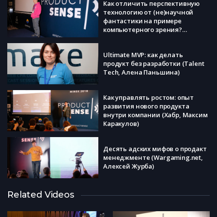
Как отличить перспективную
технологию от (не)научной
фантастики на примере
компьютерного зрения?
(Wannyby, Арсений Кравченко)
Ultimate MVP: как делать
продукт без разработки (Talent
Tech, Алена Паньшина)
Как управлять ростом: опыт
развития нового продукта
внутри компании (Хабр, Максим
Каракулов)
Десять адских мифов о продакт
менеджменте (Wargaming.net,
Алексей Журба)
Qualitative + Quantitative
Related Videos
Analytics: How to discover hidden
product insights (AppSee, John