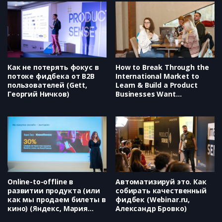
Как не потерять фокус в
How to Break Through the
потоке фидбека от B2B
International Market to
пользователей (Gett,
Learn & Build a Product
Георгий Ничков)
Businesses Want
(Highlights, Lean B2B,
Etienne Garbugli)
Online-to-offline в
Автоматизируй это. Как
развитии продукта (или
собирать качественный
как мы продаем билеты в
фидбек (Webinar.ru,
кино) (Яндекс, Мария
Александр Бровко)
Сорокина)