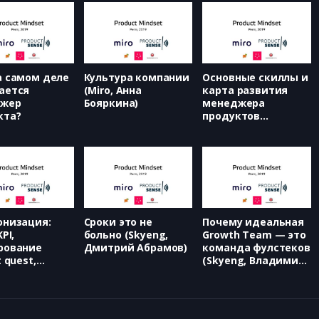
а самом деле
Культура компании
Основные скиллы и
ается
(Miro, Анна
карта развития
жер
Бояркина)
менеджера
кта?
продуктов
(Сбербанк, Алексей
Авдей)
онизация:
Сроки это не
Почему идеальная
PI,
больно (Skyeng,
Growth Team — это
рование
Дмитрий Абрамов)
команда фулстеков
t quest,
(Skyeng, Владимир
ий Сергеев)
Баяндин)