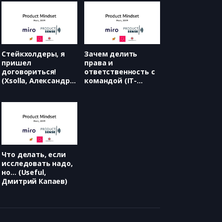
Стейкхолдеры, я
Зачем делить
пришел
права и
договориться!
ответственность с
(Xsolla, Александр
командой (IT-
Кожевников)
AGENCY, Всеволод
Устинов)
Что делать, если
исследовать надо,
но… (Useful,
Дмитрий Капаев)