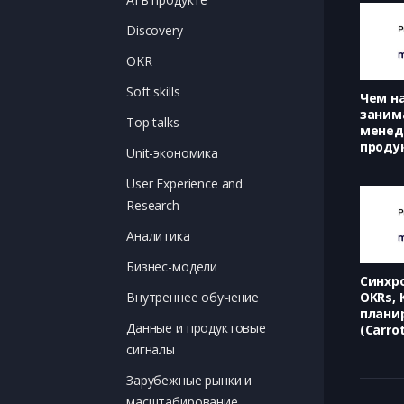
Discovery
OKR
Soft skills
Чем н
заним
Top talks
менед
проду
Unit-экономика
User Experience and
Research
Аналитика
Бизнес-модели
Синхр
OKRs, K
Внутреннее обучение
плани
Данные и продуктовые
(Carro
Дмитр
сигналы
Зарубежные рынки и
масштабирование