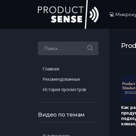
💻 Микрок
Prod
Искать:
Главная
Рекомендованные
История просмотров
Как р
проду
Видео по темам
подход
коман
AI в продукте