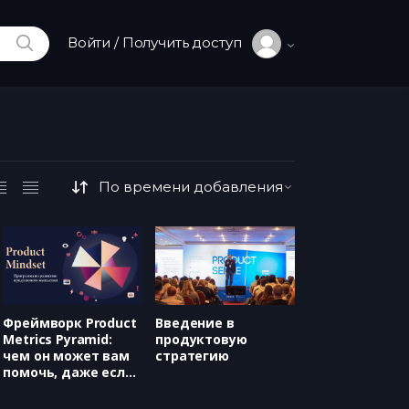
ИСКАТЬ
Войти / Получить доступ
Фреймворк Product
Введение в
Metrics Pyramid:
продуктовую
чем он может вам
стратегию
помочь, даже если
метрики не ваш
конек