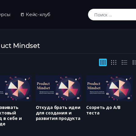
урсы
📒 Кейс-клуб
Искать:
uct Mindset
азвивать
Откуда брать идеи
Созреть до A/B
ктовый
для создания и
теста
 в себе и
развития продукта
де