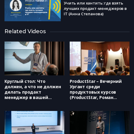
Учить или хантить: где взять
лучших продакт-менеджеров в
IT (Анна Степанова)
Related Videos
ТОП-5 ошибок в карьерном
планировании (Ксения Авдей)
Я больше не верю …бизнес и
продуктовые подходы которые
перестали работать в 2020 году
(Михаил Трутнев)
Круглый стол: Что
ProductStar – Вечерний
должен, а что не должен
Ургант среди
делать продакт
продуктовых курсов
менеджер в вашей
(ProductStar, Роман
компании (ID Finance,
Абрамов)
Андрей Сыцко)