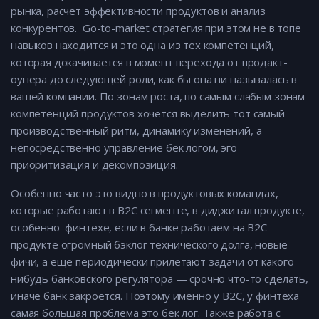
рынка, расчет эффективности продуктов и анализ
конкурентов. Go-to-market стратегия при этом не в топе
навыков находится и это одна из тех компетенций,
которая докачивается в момент перехода от продакт-
оунера до следующей роли, как бы она ни называлась в
вашей компании. По зонам роста, по самым слабым зонам
компетенций продуктов хочется выделить тот самый
производственный ритм, динамику изменений, а
непосредственно управление бек логом, эго
приоритизация и декомпозиция.
Особенно часто это видно в продуктовых командах,
которые работают в B2C сегменте, в диджитал продукте,
особенно финтехе, если в банке работаем на B2C
продукте огромный бэклог технического долга, новые
фичи, а еще периодически прилетают задачи от какого-
нибудь банковского регулятора — срочно что-то сделать,
иначе банк закроется. Поэтому именно у B2C, у финтеха
самая большая проблема это бек лог. Также работа с