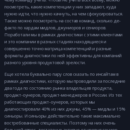
посмотреть, какие компетенции у них западают, куда
нужно идти, что нужно качнуть, на чем сфокусироваться.
Также можно посмотреть на состав команд, сколько де-
факто по хардам мидлов, джуниоров и сениоров.
Поработали мы в рамках диагностики с этими клиентами
и это компании в разных стадиях находящиеся и
совершенно точно матрица компетенций и разные
форматы диагностики по ней эффективны для компаний
разного уровня продуктовой зрелости.
Еще хотела буквально пару слов сказать по инсайтам в
рамках диагностики, которую мы проводили за последние
два года по состоянию рынка владельцев продукта,
продакт-оунеров, продакт-менеджеров в России. Из тех
работающих продакт-оунеров, которых мы
диагностировали 40% из них джуны, 45% — мидлы и 15%
синьоры. И синьоры действительно такие максимально
востребованные специалисты. Поэтому на них очень
большой спрос, достаточно активно от уровня сениор