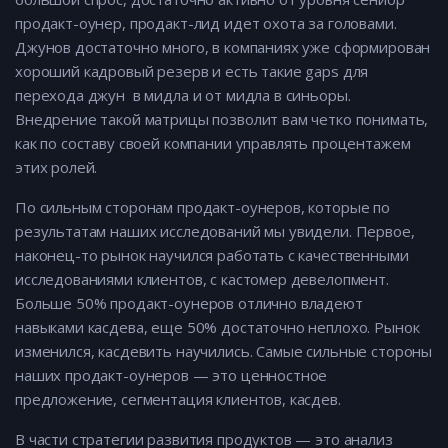
продакт-оунер, продакт-лид идет охота за головами.
Джунов достаточно много, в компаниях уже сформирован
хороший кадровый резерв и есть такие gaps для
перехода джун в мидла и от мидла в синьоры.
Внедрение такой матрицы позволит вам четко понимать,
как по составу своей компании управлять процентажем
этих ролей.
По сильным сторонам продакт-оунеров, которые по
результатам наших исследований мы увидели. Первое,
наконец-то рынок научился работать с качественными
исследованиями клиентов, с кастомер девелопмент.
Больше 50% продакт-оунеров отлично владеют
навыками касдева, еще 50% достаточно неплохо. Рынок
изменился, касдевить научились. Самые сильные стороны
наших продакт-оунеров — это ценностное
предложение, сегментация клиентов, касдев.
В части стратегии развития продуктов — это анализ