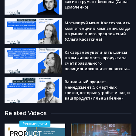
как инструмент бизнеса (Саша
Ермоленко)
Мотивируй меня. Как сохранить
компетенции в компании, когда
на рынке много предложений
(Ольга Касаткина)
Как заранее увеличить шансы
на выживаемость продукта за
счет правильного
позиционирования: пошаговый
алгоритм построения
ценностного предложения
Ванильный продакт-
(Ксения Шмелькова)
менеджмент: 5 смертных
грехов, которые угробят и вас, и
ваш продукт (Илья Забелин)
Мыслить шире: как
Related Videos
использовать методы
трендвотчинга и сценарного
Рекомендуем
проектирования для создания
востребованных продуктов