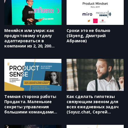
Меняйся или умри: как
Сроки это не больно
продуктовому отделу
(Skyeng, Дмитрий
адаптироваться в
Абрамов)
компании из 2, 20, 200
человек (Skyeng, Харитон
Матвеев)
Темная сторона работы
Как сделать гипотезы
Продакта. Маленькие
связующим звеном для
секреты управления
всех ежедневных задач
большими командами
(Soyuz.chat, Сергей
(SEMrush, Надежда
Филимонов)
Назарова)