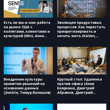
(Ольга Еремина)
Как бить в одну цель, или как
объединение продуктовых,
маркетинговых и клиентских
метрик помогает развивать
продукты (Светлана Ивахненко)
Есть ли мы и они: работа
Эволюция продуктовых
на рынке США с
процессов. Как перестать
коллегами, клиентами и
приоритизировать и
культурой (Miro, Анна
начать жить (Kaiten,
Бояркина)
Дмитрий Абрамов)
Внедрение культуры
Круглый стол: Удаленка
принятия решений на
против офиса (Анна
основании данных
Бояркина, Дмитрий
(JivoSite, Тимур Валишев)
Абрамов, Дмитрий
Твердохлебов)