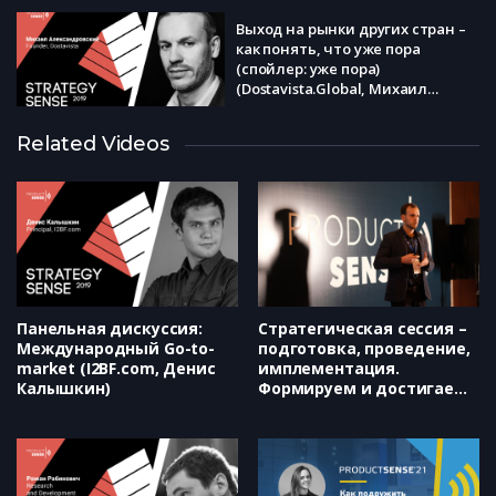
Выход на рынки других стран –
как понять, что уже пора
(спойлер: уже пора)
(Dostavista.Global, Михаил
Александровский)
Дизайн-стратегия как основа
Related Videos
управленческих решений
(Студия Артемия Лебедева,
Павел Стародубцев)
Слепые ощупывают слона, или
как не потеряться по пути в
будущее (Яндекс, Дмитрий
Степанов)
Панельная дискуссия:
Стратегическая сессия –
Международный Go-to-
подготовка, проведение,
market (I2BF.com, Денис
имплементация.
Калышкин)
Формируем и достигаем
стратегические бизнес-
цели (SendPulse, Дмитрий
Горин)