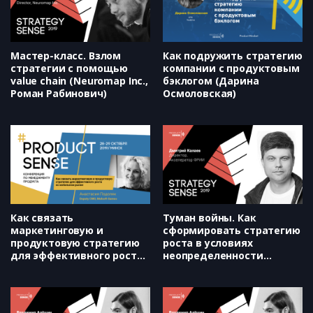
Мастер-класс. Взлом
Как подружить стратегию
стратегии с помощью
компании с продуктовым
value chain (Neuromap Inc.,
бэклогом (Дарина
Роман Рабинович)
Осмоловская)
Как связать
Туман войны. Как
маркетинговую и
сформировать стратегию
продуктовую стратегию
роста в условиях
для эффективного роста
неопределенности
на мобильном рынке
(Акселератор ФРИИ,
(Melsoft Games,
Дмитрий Калаев)
Анастасия Подоляк)