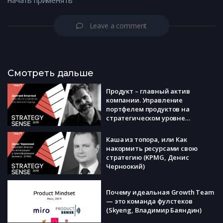
начать применять
Leave a comment
Смотреть дальше
Продукт – главный актив
компании. Управление
портфелем продуктов на
стратегическом уровне
(Системный Подход, Дмитрий
Безуглый)
Каша из топора, или Как
накормить ресурсами свою
стратегию (KPMG, Денис
Черноокий)
Почему идеальная Growth Team
— это команда фулстеков
(Skyeng, Владимир Баяндин)