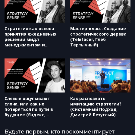
Стратегия как основа
Мастер-класс: Создание
принятия ежедневных
стратегического дерева
решений мидл
(Telefacer, Глеб
менеджментом и
Тертычный)
линейными
сотрудниками (Foxford,
Владимир Алешин)
Слепые ощупывают
Как распознать
слона, или как не
имитацию стратегии?
потеряться по пути в
(Системный Подход,
будущее (Яндекс,
Дмитрий Безуглый)
Дмитрий Степанов)
Будьте первым, кто прокомментирует