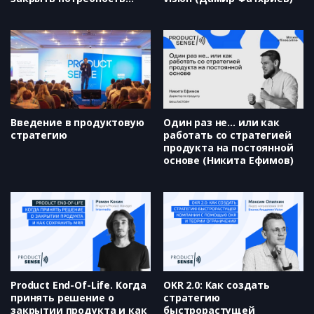
пользователя и
максимизировать
прибыль (Алёна
Терехова)
Введение в продуктовую
Один раз не… или как
стратегию
работать со стратегией
продукта на постоянной
основе (Никита Ефимов)
Product End-Of-Life. Когда
OKR 2.0: Как создать
принять решение о
стратегию
закрытии продукта и как
быстрорастущей