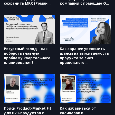
сохранить MRR (Роман
компании с помощью OKR
Кокин)
и теории ограничений
(Максим Опилкин)
Ресурсный голод – как
Как заранее увеличить
побороть главную
шансы на выживаемость
проблему квартального
продукта за счет
планирования?
правильного
(Ростислав Бузало)
позиционирования:
пошаговый алгоритм
построения ценностного
предложения (Ксения
Шмелькова)
Поиск Product-Market Fit
Как избавиться от
для B2B-продуктов с
холиваров в