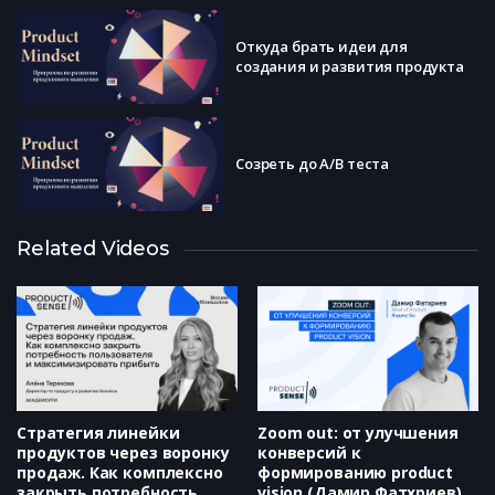
Откуда брать идеи для
создания и развития продукта
Созреть до A/B теста
Фреймворк “Azino три топора”:
Related Videos
как правильно поднять бабла (и
другие истории про
ценообразование)
Фреймворк Product Metrics
Pyramid: чем он может вам
помочь, даже если метрики не
ваш конек
Стратегия линейки
Zoom out: от улучшения
продуктов через воронку
конверсий к
продаж. Как комплексно
формированию product
закрыть потребность
vision (Дамир Фатхриев)