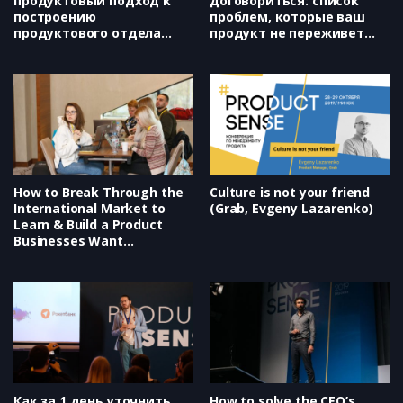
продуктовый подход к
договориться: список
построению
проблем, которые ваш
продуктового отдела
продукт не переживет
(Нетология, Дарья
(Klimenko&Klimenko,
Романова)
Александра Клименко)
How to Break Through the
Culture is not your friend
International Market to
(Grab, Evgeny Lazarenko)
Learn & Build a Product
Businesses Want
(Highlights, Lean B2B,
Etienne Garbugli)
Как за 1 день уточнить
How to solve the CEO’s