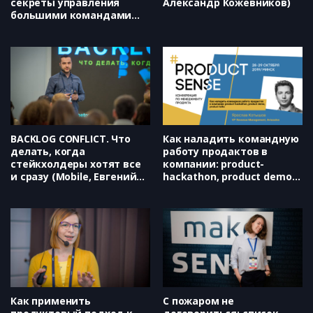
секреты управления
Александр Кожевников)
большими командами
(SEMrush, Надежда
Назарова)
BACKLOG CONFLICT. Что
Как наладить командную
делать, когда
работу продактов в
стейкхолдеры хотят все
компании: product-
и сразу (Mobile, Евгений
hackathon, product demo,
Кочетов)
product talks (Aviasales,
Ярослав Котышов)
Как применить
С пожаром не