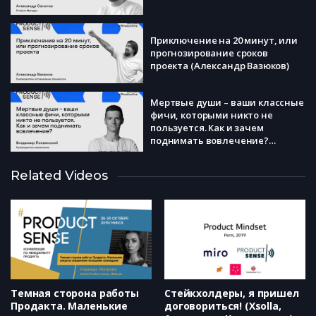
Приключение на 20 минут, или
прогнозирование сроков
проекта (Александр Вазюков)
Мертвые души – ваши классные
фичи, которыми никто не
пользуется. Как и зачем
поднимать вовлечение?
(Владимир Посвянский)
Из операторского приложения в
Related Videos
цифровую экосистему.
Стратегия, приоритеты и
операционная модель (Мария
Фаустова)
Как ТОП-менеджменту
прокачать себя и продактов
(Дмитрий Кустов)
Темная сторона работы
Стейкхолдеры, я пришел
Продакта. Маленькие
договориться! (Xsolla,