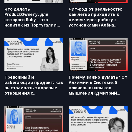
Что делать
Чит-код от реальности:
ProductOwner’у, для
как легко приходить к
которого Ruby – это
целям через работу с
напиток из Португалии
установками (Алёна
(Александра Грибанова)
Бородина)
Тревожный и
Почему важно думать? От
избегающий продакт: как
Алхимии к Системе: 5
выстраивать здоровые
ключевых навыков
отношения с
мышления (Дмитрий
исследователями (Дарья
Безуглый)
Маткина)