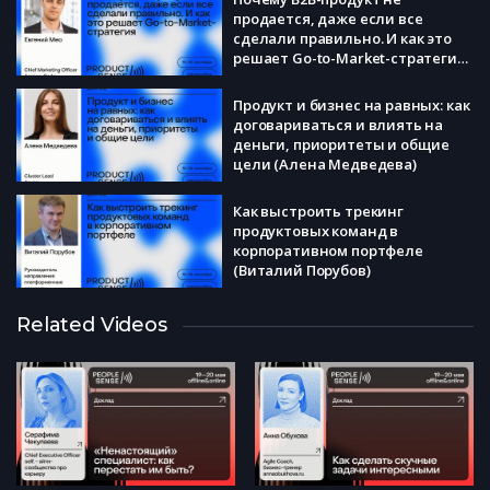
продается, даже если все
сделали правильно. И как это
решает Go-to-Market-стратегия
(Евгений Мео)
Продукт и бизнес на равных: как
договариваться и влиять на
деньги, приоритеты и общие
цели (Алена Медведева)
Как выстроить трекинг
продуктовых команд в
корпоративном портфеле
(Виталий Порубов)
Личная стратегия: как бизнес-
Related Videos
практики и научный подход
помогают навести порядок в
карьере и в жизни (Илья
Забелин)
Где прячется потенциал?
Методы поиска точек роста
вашего продукта (Гульназ
Рахимова)