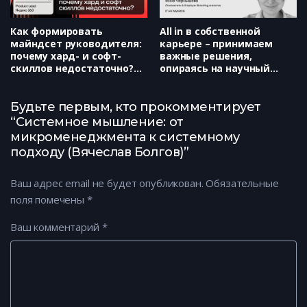
Как формировать
All in в собственной
майндсет руководителя:
карьере – принимаем
почему хард- и софт-
важные решения,
скиллов недостаточно?
опираясь на научный
(Ангелина Зинченко)
подход, а не эмоции
(Инна Чернышова)
Будьте первым, кто прокомментирует
“Системное мышление: от
микроменеджмента к системному
подходу (Вячеслав Болгов)”
Ваш адрес email не будет опубликован.
Обязательные
поля помечены
*
Ваш комментарий
*