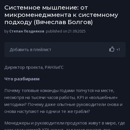
Системное мышление: от
микроменеджмента к системному
подходу (Вячеслав Болгов)
by
Степан Поздняков
published on 21.09.2025
Добавить в плейлист
+1
Директор проекта, РАНХиГС
Что разбираем
Почему топовые команды годами топчутся на месте,
несмотря на тысячи часов работы, KPI и «волшебные»
методики? Почему даже опытные руководители снова и
снова наступают на одни и те же грабли?
Менеджеры и руководители продуктов живут в мире, где
хаос стал нормой: KPI скачут, задачи множатся, все