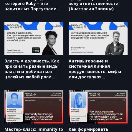
которого Ruby – это
зону ответственности
напиток из Португалии
(Анастасия Завиша)
(Александра Грибанова)
Власть ≠ должность. Как
Антивыгорание и
прокачать разные виды
системная личная
власти и добиваться
продуктивность: мифы
целей из любой роли
или доступная
(Лидия Урывская)
реальность? (Вячеслав
Болгов)
Мастер-класс: Immunity to
Как формировать