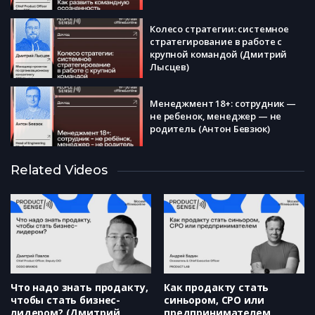
Колесо стратегии: системное
стратегирование в работе с
крупной командой (Дмитрий
Лысцев)
Менеджмент 18+: сотрудник —
не ребенок, менеджер — не
родитель (Антон Бевзюк)
Related Videos
Теория, практика и метрики
мотивации (Антон Соловьев)
Как растить лидеров-решал?
(Дмитрий Павлов)
Что надо знать продакту,
Как продакту стать
чтобы стать бизнес-
синьором, CPO или
лидером? (Дмитрий
предпринимателем