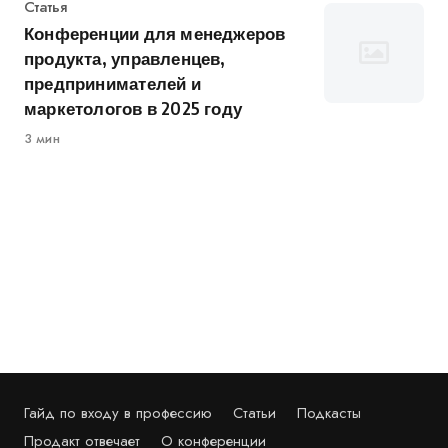
Категория
Статья
Конференции для менеджеров
продукта, управленцев,
предпринимателей и
маркетологов в 2025 году
3 мин
Гайд по входу в профессию
Статьи
Подкасты
Продакт отвечает
О конференции