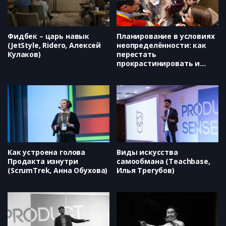
Фидбек – царь навык
Планирование в условиях
(JetStyle, Ridero, Алексей
неопределённости: как
Кулаков)
перестать
прокрастинировать и
начать действовать (The
Covert, Евгений Одновал)
Как устроена голова
Виды искусства
Продакта изнутри
самообмана (Teachbase,
(ScrumTrek, Анна Обухова)
Илья Трегубов)