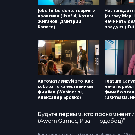
Jobs-to-be-done: теория и
Нестандартн
практика (Useful, Артем
Journey Map:
Жиганов, Дмитрий
начинать де
Капаев)
продукт (iFu
Станкевич)
Автоматизируй это. Как
Feature Canva
собирать качественный
начать работ
фидбек (Webinar.ru,
фичей/хотел
Александр Бровко)
(UXPressia, 
Ефимов)
Будьте первым, кто прокомменти
(Awem Games, Иван Подобед)”
Ваш адрес email не будет опубликован.
Обяз