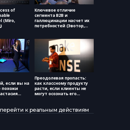
ocess of
Ключевое отличие
nable
сегмента B2B и
l (Miro,
галлюцинации насчет их
)
потребностей (Эвотор,
Надежда Авданина)
Преодолевая пропасть:
й, если вы на
как классному продукту
е похожи
расти, если клиенты не
настасия
могут осознать его
ценность (Нетология,
Светлана Аюпова)
и перейти к реальным действиям