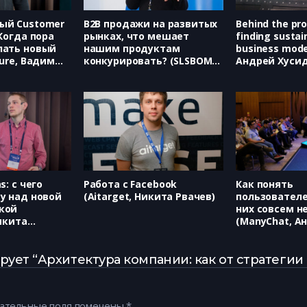
ый Customer
B2B продажи на развитых
Behind the pr
 Когда пора
рынках, что мешает
finding sustai
лать новый
нашим продуктам
business mode
ture, Вадим
конкурировать? (SLSBOMB,
Андрей Хусид
Антон Гладков)
s: с чего
Работа с Facebook
Как понять
у над новой
(Aitarget, Никита Рвачев)
пользователе
кой
них совсем н
Никита
(ManyChat, А
Блаженова)
рует “Архитектура компании: как от стратеги
ательные поля помечены
*