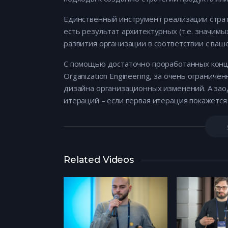
Единственный инструмент реализации страте
есть результат архитектурных (т.е. значим
развития организации в соответствии с ваше
С помощью достаточно проработанных концепто
Organization Engineering, за очень ограни
дизайна организационных изменений. А зао
итераций – если первая итерация покажется
Related Videos