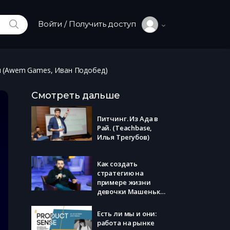
ИСКАТЬ
Войти / Получить доступ
ям (Awem Games, Иван Подобед)
Смотреть дальше
Питчинг. Из Ада в
Рай. (Teachbase,
Илья Трегубов)
Как создать
стратегию на
примере жизни
девочки Машеньки
(Skyeng, Михаил
Свердлов)
Есть ли мы и они:
работа на рынке