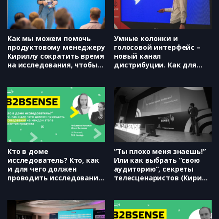
Как мы можем помочь
Умные колонки и
продуктовому менеджеру
голосовой интерфейс –
Кириллу сократить время
новый канал
на исследования, чтобы
дистрибуции. Как для
команда не простаивала?
него делать контент.
(Яндекс, Валерия
(BotCube, Андрей
Безрукова)
Бондаренко)
Кто в доме
“Ты плохо меня знаешь!”
исследователь? Кто, как
Или как выбрать “свою
и для чего должен
аудиторию”, секреты
проводить исследования
телесценаристов (Кирилл
на каждом этапе
Быков)
развития продукта (СКБ
Контур, Наталья
Чебыкина, Юлия Вилкова)