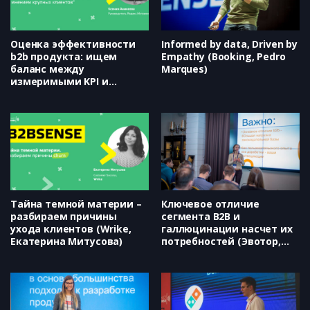
принятия продуктовых
решений на основе CJM (Никита
Ефимов)
Оценка эффективности
Informed by data, Driven by
b2b продукта: ищем
Empathy (Booking, Pedro
баланс между
Marques)
измеримыми KPI и
мнением крупных
клиентов (Яндекс, Ксения
Аникеева)
Тайна темной материи –
Ключевое отличие
разбираем причины
сегмента B2B и
ухода клиентов (Wrike,
галлюцинации насчет их
Екатерина Митусова)
потребностей (Эвотор,
Надежда Авданина)