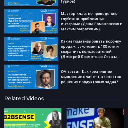
Гурнов)
Мастер-класс по проведению
глубинно-проблемных
интервью (Даша Романовская и
Максим Маратович)
Как автоматизировать воронку
продаж, сэкономить 100 млн и
сохранить пользователей,
(Дмитрий Бормотов и Оксана
Речинская)
QA-сессия: Как креативное
мышление влияет на качество
решения продуктовых задач?
Related Videos
Конфликтуем правильно: как
без стресса решать разногласия
в команде (Роман Сорока)
Мастер-класс. Стратегии