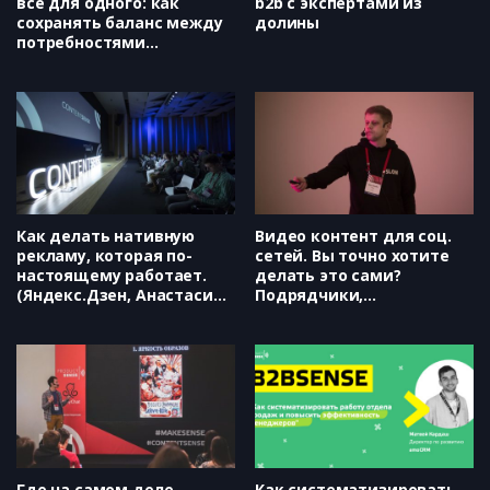
все для одного: как
b2b с экспертами из
сохранять баланс между
долины
потребностями
нескольких сегментов в
одном продукте (ЦИАН,
Георгий Кабалия)
Как делать нативную
Видео контент для соц.
рекламу, которая по-
сетей. Вы точно хотите
настоящему работает.
делать это сами?
(Яндекс.Дзен, Анастасия
Подрядчики,
Августовская)
собственный видео
отдел и возврат
вложенных денег. (Slon
Media & Tigermilk Media,
Герман Полещук)
Где на самом деле
Как систематизировать