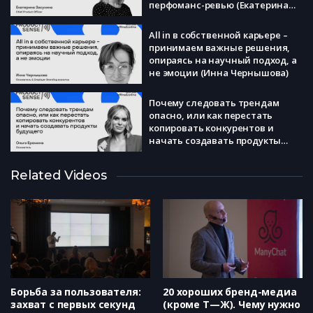
перфоманс-ревью (Екатерина
Засухина)
All in в собственной карьере –
принимаем важные решения,
опираясь на научный подход, а
не эмоции (Инна Чернышова)
Почему следовать трендам
опасно, или как перестать
копировать конкурентов и
начать создавать продукты
будущего (Ольга Еремина)
Власть ≠ должность. Как
Related Videos
прокачать разные виды власти
и добиваться целей из любой
роли (Лидия Урывская)
Три главных вопроса к
искусственному интеллекту:
что это и как он работает
(Михаил Серегин)
Борьба за пользователя:
20 хороших бренд-медиа
захват с первых секунд
(кроме Т—Ж). Чему нужно