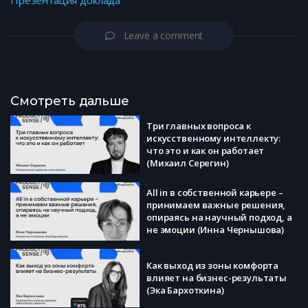
Презентация доклада
Leave a comment
Смотреть дальше
Три главных вопроса к
искусственному интеллекту:
что это и как он работает
(Михаил Серегин)
All in в собственной карьере –
принимаем важные решения,
опираясь на научный подход, а
не эмоции (Инна Чернышова)
Как выход из зоны комфорта
влияет на бизнес-результаты
(Эка Бархоткина)