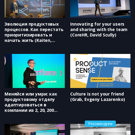
Эволюция продуктовых
Innovating for your users
процессов. Как перестать
and sharing with the team
приоритизировать и
(CoreHR, David Scully)
начать жить (Kaiten,
Дмитрий Абрамов)
Меняйся или умри: как
Culture is not your friend
продуктовому отделу
(Grab, Evgeny Lazarenko)
адаптироваться в
компании из 2, 20, 200
человек (Skyeng, Харитон
Матвеев)
Рекомендуем