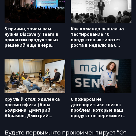
5 причин, зачем вам
Как команда вышла на
нужна Discovery Team в
тестирование 10
принятии продуктовых
продуктовых гипотез
решений еще вчера
роста в неделю за 6
(Avito, Евгений Некрасов)
недель. Проблемы,
поражения и победы в
красках от участника
событий (Growth Academy
RU, Юрий Дроган)
Круглый стол: Удаленка
С пожаром не
против офиса (Анна
договориться: список
Бояркина, Дмитрий
проблем, которые ваш
Абрамов, Дмитрий
продукт не переживет
Твердохлебов)
(Klimenko&Klimenko,
Александра Клименко)
Будьте первым, кто прокомментирует “От