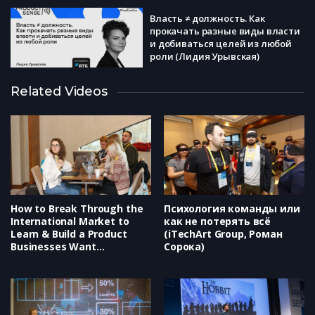
Власть ≠ должность. Как
прокачать разные виды власти
и добиваться целей из любой
роли (Лидия Урывская)
Сейлзы не нужны? Определяем
Related Videos
применимость PLG-тактики и
выстраиваем гибридную
стратегию привлечения
пользователей (Олег
Пашукевич)
Почему следовать трендам
опасно, или как перестать
копировать конкурентов и
начать создавать продукты
будущего (Ольга Еремина)
How to Break Through the
Психология команды или
International Market to
как не потерять всё
Learn & Build a Product
(iTechArt Group, Роман
Businesses Want
Сорока)
(Highlights, Lean B2B,
Etienne Garbugli)