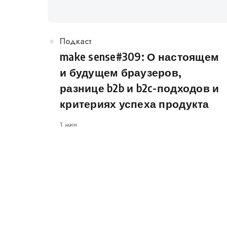
Категория
Подкаст
make sense#309: О настоящем
и будущем браузеров,
разнице b2b и b2c-подходов и
критериях успеха продукта
1 мин