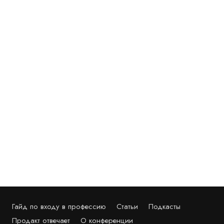
Гайд по входу в профессию
Статьи
Подкасты
Продакт отвечает
О конференции