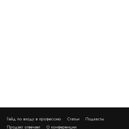
Гайд по входу в профессию
Статьи
Подкасты
Продакт отвечает
О конференции