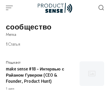
Skip
to
content
сообщество
Метка
1
Статья
Категория
Подкаст
make sense #18 – Интервью с
Райаном Гувером (CEO &
Founder, Product Hunt)
1 мин