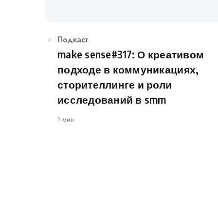
Категория
Подкаст
make sense#317: О креативом
подходе в коммуникациях,
сторителлинге и роли
исследований в smm
1 мин