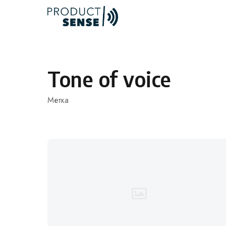
Skip
to
content
Tone of voice
Метка