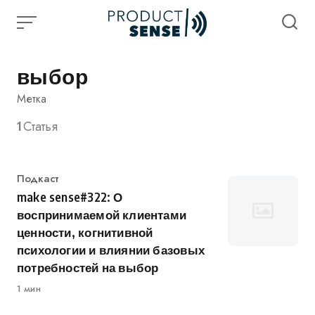
Skip
to
content
выбор
Метка
1
Статья
Категория
Подкаст
make sense#322: О
воспринимаемой клиентами
ценности, когнитивной
психологии и влиянии базовых
потребностей на выбор
1 мин