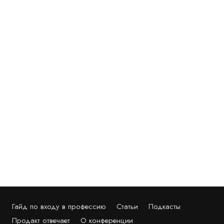
Гайд по входу в профессию
Статьи
Подкасты
Продакт отвечает
О конференции