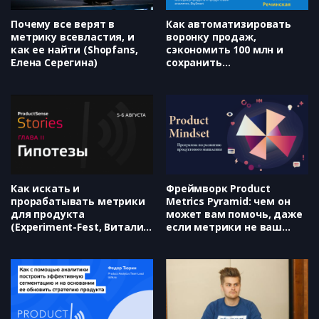
Почему все верят в
Как автоматизировать
метрику всевластия, и
воронку продаж,
как ее найти (Shopfans,
сэкономить 100 млн и
Елена Серегина)
сохранить
пользователей, (Дмитрий
Бормотов и Оксана
Речинская)
Как искать и
Фреймворк Product
прорабатывать метрики
Metrics Pyramid: чем он
для продукта
может вам помочь, даже
(Experiment-Fest, Виталий
если метрики не ваш
Черемисинов)
конек