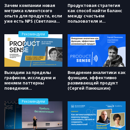
Зачем компа­нии новая
Продуктовая стратегия
метрика кл­иентского
как способ найти баланс
опыта для продукта, если
между счастьем
уже есть NPS (Светлана
пользователя и
Калинина)
метриками бизнеса
(Яндекс, Андрей Законов)
Рекомендуем
Выходим за пределы
Внедрение аналитики как
графиков, исследуем и
функции, эффективно
меняем паттерны
развивающей продукт
поведения
(Сергей Панюшкин)
пользователей (VK,
Андрей Законов)
Рекомендуем