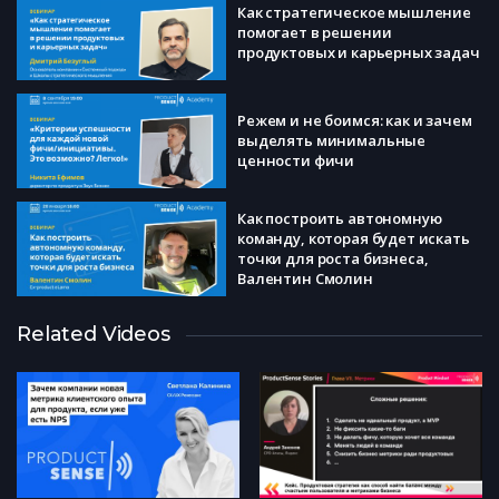
Как стратегическое мышление
помогает в решении
продуктовых и карьерных задач
Режем и не боимся: как и зачем
выделять минимальные
ценности фичи
Как построить автономную
команду, которая будет искать
точки для роста бизнеса,
Валентин Смолин
Сбор требований с User Story
Related Videos
Mapping. Запись историй,
конструирование карты,
Андрей Шапиро
Problem-Market Fit: как
определить целевую
аудиторию и ее потребности?