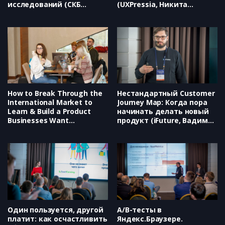
исследований (СКБ
(UXPressia, Никита
Контур, Светлана Ратнер)
Ефимов)
How to Break Through the
Нестандартный Customer
International Market to
Journey Map: Когда пора
Learn & Build a Product
начинать делать новый
Businesses Want
продукт (iFuture, Вадим
(Highlights, Lean B2B,
Станкевич)
Etienne Garbugli)
Один пользуется, другой
А/В-тесты в
платит: как осчастливить
Яндекс.Браузере.