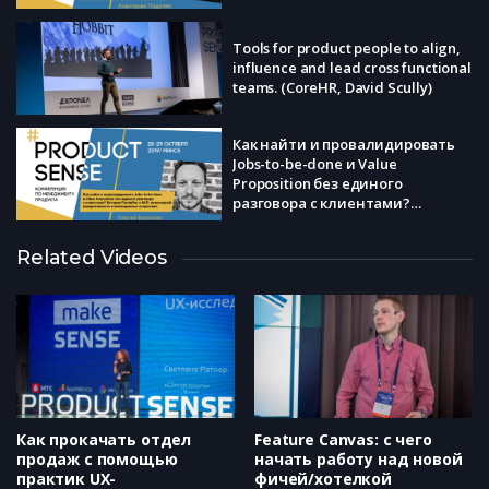
Games, Анастасия Подоляк)
Tools for product people to align,
influence and lead cross functional
teams. (CoreHR, David Scully)
Как найти и провалидировать
Jobs-to-be-done и Value
Proposition без единого
разговора с клиентами?
История PandaDoc о NLP,
инженерной изворотливости и
Как не вылететь в трубу —
Related Videos
неожиданных открытиях.
скрепы и KPI международного
(PandaDoc, Сергей Борисюк)
продакт маркетинга
(TransferWise.com, Роман Россов)
How to Sell Your Ideas to Anyone –
Turning Research Into Strategy
(Aurelius, Zack Naylor)
Как прокачать отдел
Feature Canvas: с чего
продаж с помощью
начать работу над новой
практик UX-
фичей/хотелкой