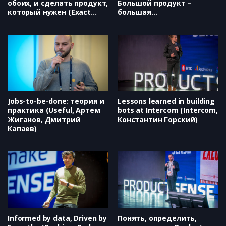
обоих, и сделать продукт,
Большой продукт –
который нужен (Exact
большая
Farming, Анна Кудинова)
ответственность
(AppMetrica,
Яндекс.Браузер, Александ
Лукин, Дмитрий Тимко)
Jobs-to-be-done: теория и
Lessons learned in building
практика (Useful, Артем
bots at Intercom (Intercom,
Жиганов, Дмитрий
Константин Горский)
Капаев)
Informed by data, Driven by
Понять, определить,