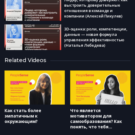
выстроить доверительные
отношения в команде и
компании (Алексей Пикулев)
3D-оценка: роли, компетенции,
данные — новая формула
управления эффективностью
(Наталья Лебедева)
Тренинги для руководителей
Related Videos
не нужны! Топ-3 неожиданных
формата развития, которые
эффективно работают в 2025
(Илья Забелин)
Сильные сотрудники — радость
или боль для руководителя?
(Ксения Панкратова)
Как стать более
Что является
эмпатичным к
мотиватором для
окружающим?
самообразования? Как
понять, что тебя
мотивирует?