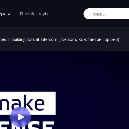
урсы
📒 Кейс-клуб
Искать:
ned in building bots at Intercom (Intercom, Константин Горский)