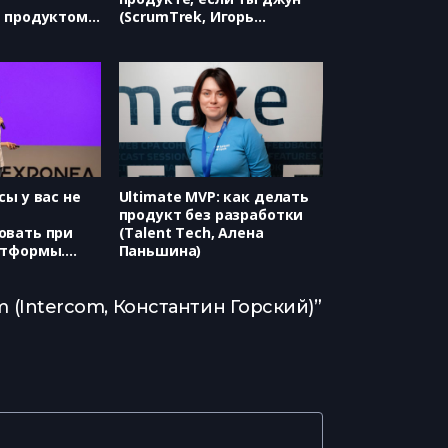
я продуктом
(ScrumTrek, Игорь
 Ерёмкий)
Филипьев)
сы у вас не
Ultimate MVP: как делать
продукт без разработки
овать при
(Talent Tech, Алена
атформы.
Паньшина)
.Диалогов
оги, Вера
ская)
m (Intercom, Константин Горский)”