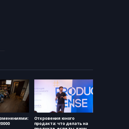
изменениями:
Откровения юного
20000
продакта: что делать на
продукте, если ты джун