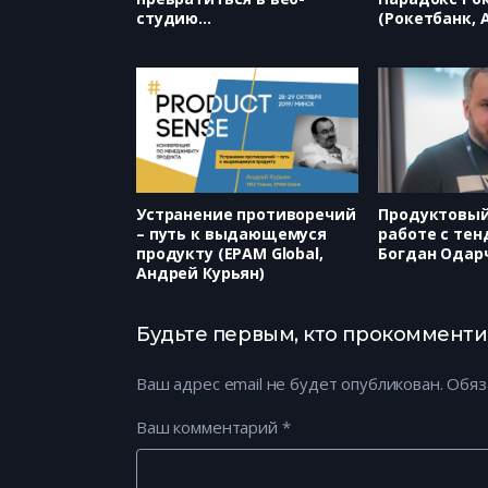
студию
(Рокетбанк, 
(itak.consulting/dts.consulti
Бондарев)
ng, Антон Солнцев)
Устранение противоречий
Продуктовый
– путь к выдающемуся
работе с тен
продукту (EPAM Global,
Богдан Одар
Андрей Курьян)
Будьте первым, кто прокомментируе
Ваш адрес email не будет опубликован.
Обяз
Ваш комментарий
*