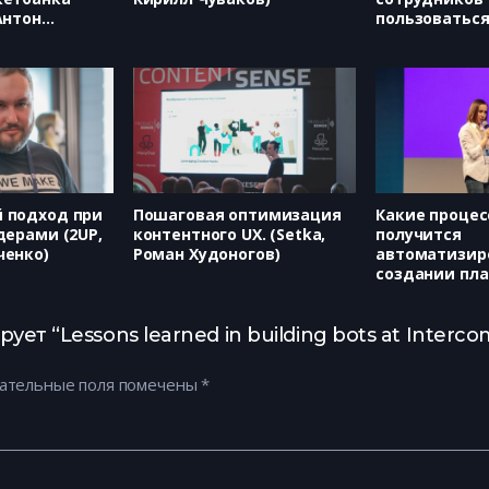
Антон
пользоватьс
(МТС, Сергей
 подход при
Пошаговая оптимизация
Какие процес
дерами (2UP,
контентного UX. (Setka,
получится
ченко)
Роман Худоногов)
автоматизир
создании пл
Опыт Яндекс
(Яндекс.Диал
Александров
т “Lessons learned in building bots at Interco
ательные поля помечены
*