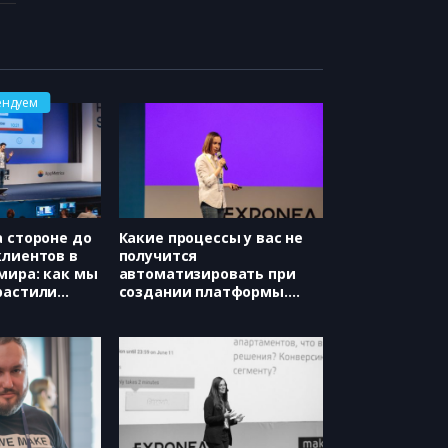
ендуем
а стороне до
Какие процессы у вас не
клиентов в
получится
 мира: как мы
автоматизировать при
растили
создании платформы.
yChat
Опыт Яндекс.Диалогов
икаэл Ян)
(Яндекс.Диалоги, Вера
Александровская)