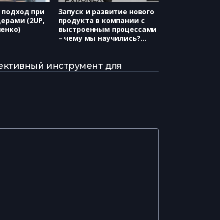
 подход при
Запуск и развитие нового
дерами (2UP,
продукта в компании с
енко)
выстроенным процессами
– чему мы научились?
(booking.com, Татьяна
Третяк)
ективный инструмент для