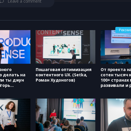
Leave a comment
Реком
юного
Пошаговая оптимизация
От проекта н
о делать на
контентного UX. (Setka,
сотен тысяч 
ли ты джун
Роман Худоногов)
100+ странах
Игорь
развивали и 
продукт Man
(ManyChat, М