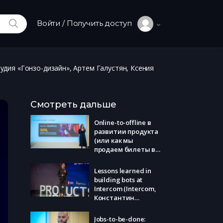
ИСКАТЬ
Войти / Получить доступ
удия «Гонзо-дизайн», Артем Галустян, Ксения
Смотреть дальше
Online-to-offline в
развитии продукта
(или как мы
продаем билеты в
кино) (Яндекс,
Мария Сорокина)
Lessons learned in
building bots at
Intercom (Intercom,
Константин
Горский)
Jobs-to-be-done: