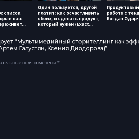
е
Один пользуется, другой
Продуктовый
: список
платит: как осчастливить
работе с тен
торые ваш
обоих, и сделать продукт,
Богдан Одарч
переживет
который нужен (Exact
imenko,
Farming, Анна Кудинова)
Клименко)
ирует “Мультимедийный сторителлинг как эфф
 Артем Галустян, Ксения Диодорова)”
ательные поля помечены
*