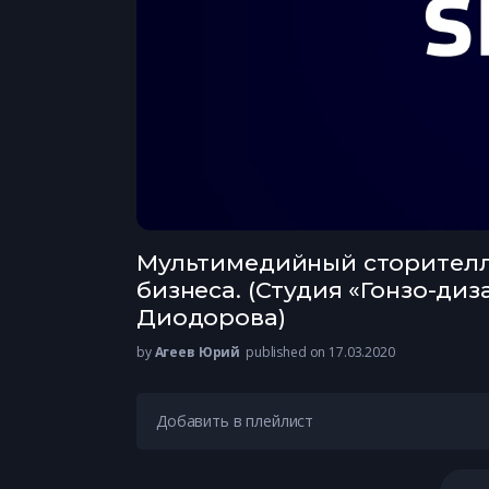
Мультимедийный сторителл
бизнеса. (Студия «Гонзо-диз
Диодорова)
by
Агеев Юрий
published on 17.03.2020
Добавить в плейлист