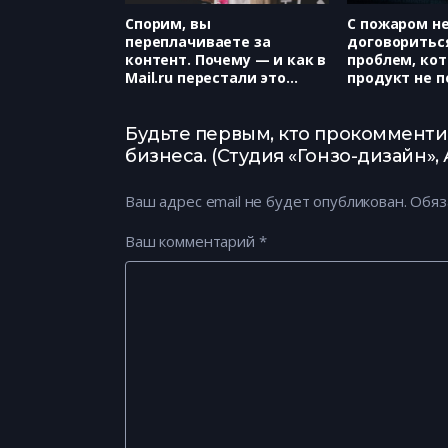
Спорим, вы
С пожаром н
переплачиваете за
договориться
контент. Почему — и как в
проблем, ко
Mail.ru перестали это
продукт не 
делать. (Mail.Ru Group,
(Klimenko&Kl
Ольга Сидорова)
Александра 
Будьте первым, кто прокоммент
бизнеса. (Студия «Гонзо-дизайн»,
Ваш адрес email не будет опубликован.
Обяз
Ваш комментарий
*