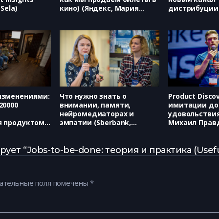
Sela)
кино) (Яндекс, Мария
дистрибуции.
Сорокина)
него делать 
(BotCube, Ан
Бондаренко)
изменениями:
Что нужно знать о
Product Discov
20000
внимании, памяти,
имитации до
нейромедиаторах и
удовольствия 
я продуктом
эмпатии (Sberbank,
Михаил Прав
 Ерёмкий)
Ермакова Алина, Марина
Суслова)
ует “Jobs-to-be-done: теория и практика (Use
ательные поля помечены
*