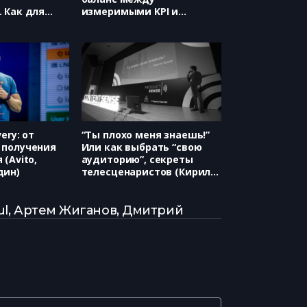
 Как для
измеримыми KPI и
контент.
мнением крупных
дрей
клиентов (Яндекс, Ксения
Аникеева)
ery: от
“Ты плохо меня знаешь!”
 получения
Или как выбрать “свою
(Avito,
аудиторию”, секреты
дин)
телесценаристов (Кирилл
Быков)
ful, Артем Жиганов, Дмитрий