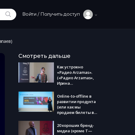
ИСКАТЬ
Войти / Получить доступ
апаев)
Смотреть дальше
Как устроено
«Радио Arzamas».
(«Радио Arzamas»,
Ирина
Калитеевская)
Online-to-offline в
развитии продукта
(или как мы
продаем билеты в
кино) (Яндекс,
Мария Сорокина)
20 хороших бренд-
медиа (кроме Т—