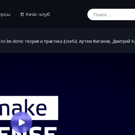
урсы
📒 Кейс-клуб
Искать:
-to-be-done: теория и практика (Useful, Артем Жиганов, Дмитрий К