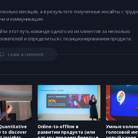
есколько месяцев, а в результате полученные инсайты с труд
чи и коммуникацию.
йти этот путь команде одного из их клиентов за несколько
зователей и определиться с позиционированием продукта.
Leave a comment
 Quantitative
Online-to-offline в
Умные колон
w to discover
развитии продукта (или
голосовой ин
t insights
как мы продаем билеты в
новый канал