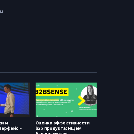
ом
ки и
Оценка эффективности
терфейс –
b2b продукта: ищем
баланс между