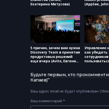
Екатерина Митусова)
(AppSee, John 
5 причин, зачем вам нужна
Управление 
Discovery Team в принятии
как убедить 
продуктовых решений
сотрудников
еще вчера (Avito, Евгений
пользоватьс
Некрасов)
(МТС, Сергей
Будьте первым, кто прокомментир
Капаев)”
Ваш адрес email не будет опубликован.
Обяз
Ваш комментарий
*