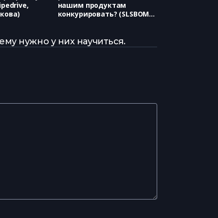
ipedrive,
нашим продуктам
кова)
конкурировать? (SLSBOMB,
Антон Гладков)
му нужно у них научиться.