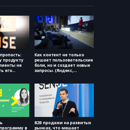
пропасть:
Как контент не только
у продукту
решает пользовательские
клиенты не
боли, но и создает новые
ть его
запросы. (Яндекс,
тология,
Екатерина Деменьтева)
ова)
ть
B2B продажи на развитых
программу в
рынках, что мешает