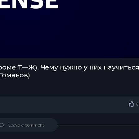
оме Т—Ж). Чему нужно у них научиться
Гоманов)
0
Leave a comment