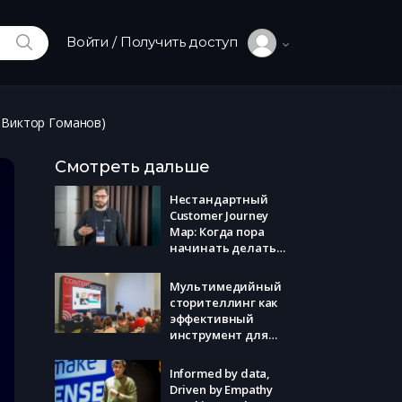
ИСКАТЬ
Войти / Получить доступ
, Виктор Гоманов)
Смотреть дальше
Нестандартный
Customer Journey
Map: Когда пора
начинать делать
новый продукт
(iFuture, Вадим
Мультимедийный
Станкевич)
сторителлинг как
эффективный
инструмент для
бизнеса. (Студия
«Гонзо-дизайн»,
Informed by data,
Артем Галустян,
Driven by Empathy
Ксения Диодорова)