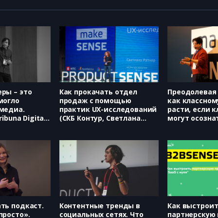
ры – это
Как прокачать отдел
Преодолевая 
могло
продаж с помощью
как классном
 медиа.
практик UX-исследований
расти, если 
ribuna Digital,
(СКБ Контур, Светлана
могут осозна
нов)
Ратнер)
ценность (Не
Светлана Аюп
ть подкаст.
Контентные тренды в
Как выстрои
просто».
социальных сетях. Что
партнерскую 