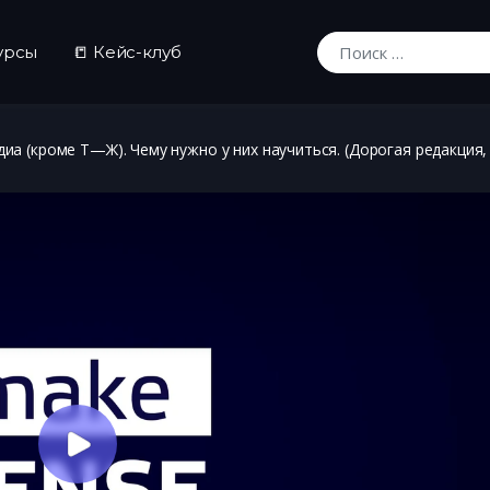
урсы
📒 Кейс-клуб
Искать:
иа (кроме Т—Ж). Чему нужно у них научиться. (Дорогая редакция