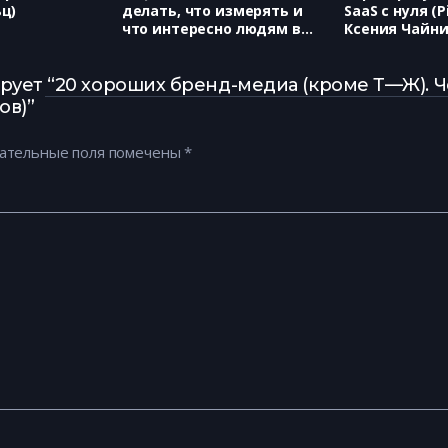
ц)
делать, что измерять и
SaaS с нуля (P
что интересно людям в
Ксения Чайни
2019. (VK, Андрей Законов)
ует “20 хороших бренд-медиа (кроме Т—Ж). Че
ов)”
ательные поля помечены
*