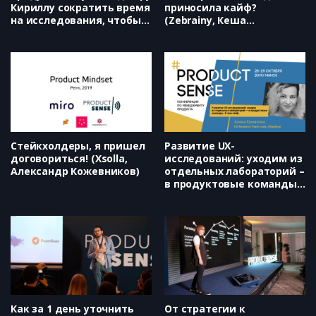
Кириллу сократить время
приносила кайф?
на исследования, чтобы
(Zebrainy, Кеша
команда не простаивала?
Скирневский)
(Яндекс, Валерия
Безрукова)
Стейкхолдеры, я пришел
Развитие UX-
договориться! (Xsolla,
исследований: уходим из
Александр Кожевников)
отдельных лабораторий –
в продуктовые команды.
В чем кайф. (Сбербанк,
Алина Ермакова)
Как за 1 день уточнить
От стратегии к