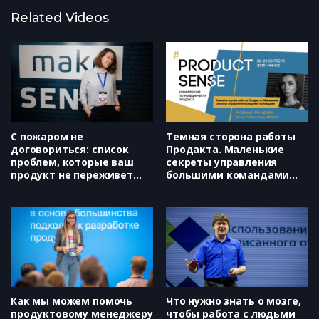
Если все время созваниваться,
Related Videos
то работать когда? Шаблоны
оптимизации для командных
встреч (Екатерина Пуданова)
Как (не) сделать обучение
бессмысленным? (Олег
Доброштан)
С пожаром не
Темная сторона работы
договориться: список
Продакта. Маленькие
проблем, которые ваш
секреты управления
продукт не переживет
большими командами
(Klimenko&Klimenko,
(SEMrush, Надежда
Александра Клименко)
Назарова)
Как мы можем помочь
Что нужно знать о мозге,
продуктовому менеджеру
чтобы работа с людьми