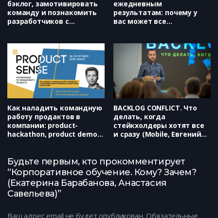
бэклог, замотивировать
ежедневным
команду и познакомить
результатам: почему у
разработчиков с
вас может все
пользователями (Qiwi,
получиться
Дмитрий Соловьев)
(RealtimeBoard, Анна
Бояркина)
Как наладить командную
BACKLOG CONFLICT. Что
работу продактов в
делать, когда
компании: product-
стейкхолдеры хотят все
hackathon, product demo,
и сразу (Mobile, Евгений
product talks (Aviasales,
Кочетов)
Ярослав Котышов)
Будьте первым, кто прокомментирует
“Корпоративное обучение. Кому? Зачем?
(Екатерина Барабанова, Анастасия
Савельева)”
Ваш адрес email не будет опубликован.
Обязательные