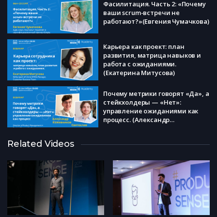
Фасилитация. Часть 2: «Почему
ваши scrum-встречи не
работают?»(Евгения Чумачкова)
Карьера как проект: план
развития, матрица навыков и
работа с ожиданиями.
(Екатерина Митусова)
Почему метрики говорят «Да», а
стейкхолдеры — «Нет»:
управление ожиданиями как
процесс. (Александр
Кожевников, Святослав Ховаев)
Мастер-класс. Стратегии
Related Videos
принятия продуктовых
решений на основе CJM (Никита
Ефимов)
Как не облажаться с выбором
исследовательского метода:
разбираем кейсы. (Ирина
Шадрина, Валерия Федорова,