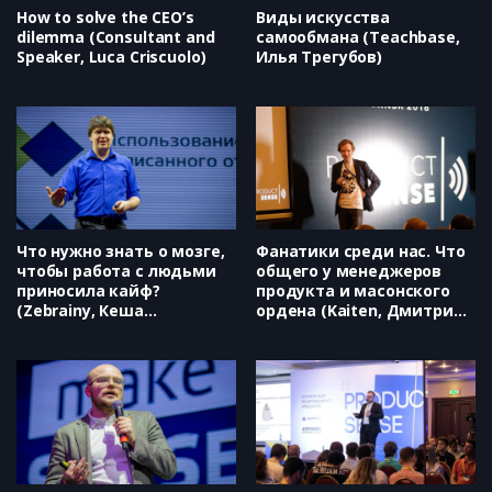
Кирилл Шерстобитов)
How to solve the CEO’s
Виды искусства
dilemma (Consultant and
самообмана (Teachbase,
Speaker, Luca Criscuolo)
Илья Трегубов)
Что нужно знать о мозге,
Фанатики среди нас. Что
чтобы работа с людьми
общего у менеджеров
приносила кайф?
продукта и масонского
(Zebrainy, Кеша
ордена (Kaiten, Дмитрий
Скирневский)
Абрамов)