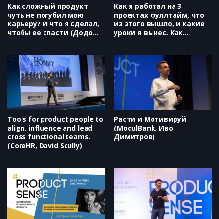
Как сложный продукт
Как я работал на 3
чуть не погубил мою
проектах фуллтайм, что
карьеру? И что я сделал,
из этого вышло, и какие
чтобы ее спасти (Додо
уроки я вынес. Как
Пицца, Андрей Арефьев)
менеджеру продукта
избежать
профессионального
выгорания (etcetera.vc,
Google Developers
Launchpad, ВТБ, Горшунов
Иван)
Tools for product people to
Расти и Мотивируй
align, influence and lead
(ModulBank, Иво
cross functional teams.
Димитров)
(CoreHR, David Scully)