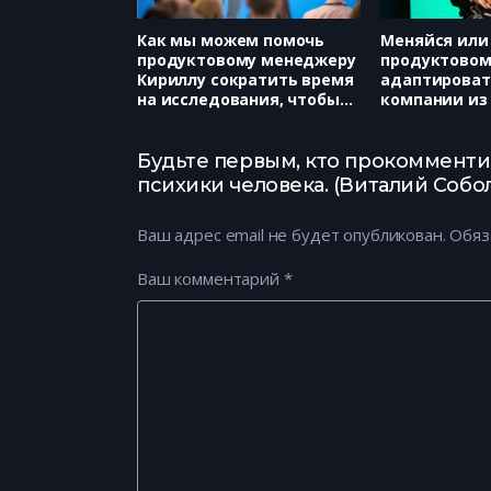
Как мы можем помочь
Меняйся или 
продуктовому менеджеру
продуктовом
Кириллу сократить время
адаптироват
на исследования, чтобы
компании из 2
команда не простаивала?
человек (Sky
(Яндекс, Валерия
Матвеев)
Безрукова)
Будьте первым, кто прокомменти
психики человека. (Виталий Собол
Ваш адрес email не будет опубликован.
Обяз
Ваш комментарий
*