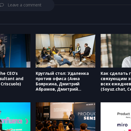
Leave a comment
the CEO’s
Круглый стол: Удаленка
Как сделать 
sultant and
против офиса (Анна
связующим з
Criscuolo)
Бояркина, Дмитрий
всех ежедне
Абрамов, Дмитрий
(Soyuz.chat, 
Твердохлебов)
Филимонов)