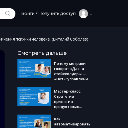
ИСКАТЬ
Войти / Получить доступ
ичения психики человека. (Виталий Соболев)
Смотреть дальше
Почему метрики
говорят «Да», а
стейкхолдеры —
«Нет»: управление
ожиданиями как
процесс.
Мастер-класс.
(Александр
Стратегии
Кожевников,
принятия
Святослав Ховаев)
продуктовых
решений на основе
CJM (Никита
Как
Ефимов)
автоматизировать