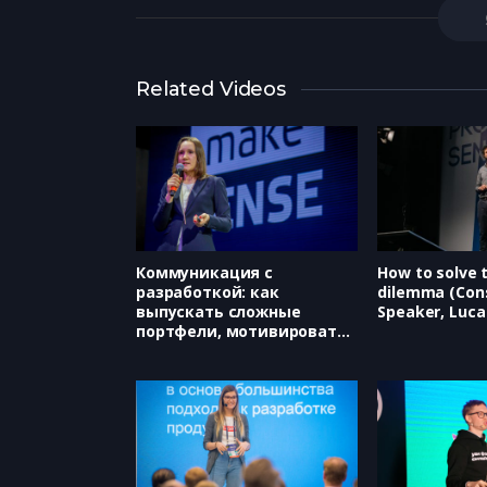
Related Videos
Коммуникация с
How to solve 
разработкой: как
dilemma (Con
выпускать сложные
Speaker, Luca 
портфели, мотивировать
разработчиков и делать
так, чтобы они любили
ваши задачи (hh, Ксения
Аполонская)