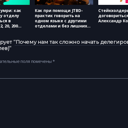
умри: как
Как при помощи JTBD-
Стейкхолдер
у отделу
практик говорить на
договориться!
ься в
одном языке с другими
Александр К
, 20, 200
отделами и без лишних
eng, Харитон
согласований получать
ровно то, что нужно
продукту (Медиатех,
рует “Почему нам так сложно начать делегиро
Вячеслав Аскалепов)
ев)”
ательные поля помечены
*