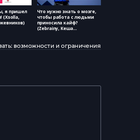
ы, я пришел
Что нужно знать о мозге,
 (Xsolla,
чтобы работа с людьми
ожевников)
приносила кайф?
(Zebrainy, Кеша
Скирневский)
вать: возможности и ограничения