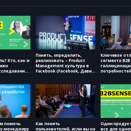
Понять, определить,
Ключевое от
ь? Кто, как и
реализовать – Product
сегмента B2B
лжен
Management культура в
галлюцинации
сследования
Facebook (Facebook, Давид
потребностей
тапе
Зохрабян)
Надежда Авд
дукта (СКБ
лья
лия Вилкова)
м помочь
Как понять
Один продукт
у менеджеру
пользователей, если вы на
все для одног