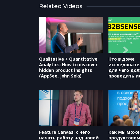
Related Videos
Qualitative + Quantitative
Кто в доме
Analytics: How to discover
исследовател
hidden product insights
для чего до
(AppSee, John Sela)
проводить и
на каждом э
развития про
Контур, Ната
Чебыкина, Ю
Feature Canvas: с чего
Как мы може
начать работу над новой
продуктовом