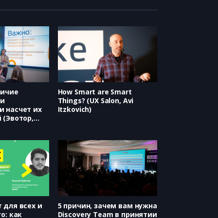
личие
How Smart are Smart
 и
Things? (UX Salon, Avi
 насчет их
Itzkovich)
 (Эвотор,
анина)
 для всех и
5 причин, зачем вам нужна
о: как
Discovery Team в принятии