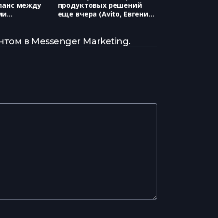
ланс между
продуктовых решений
ми
еще вчера (Avito, Евгений
егментов в
Некрасов)
те (ЦИАН,
лия)
том в Messenger Marketing.