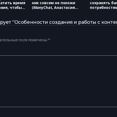
ратить время
них совсем не похожи
сохранять ба
ания, чтобы
(ManyChat, Анастасия
потребностя
простаивала?
Блаженова)
нескольких с
ерия
одном продук
Георгий Каба
ует “Особенности создания и работы с контен
ательные поля помечены
*