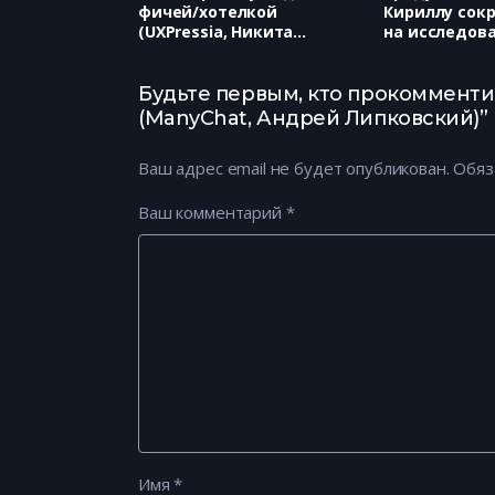
фичей/хотелкой
Кириллу сок
(UXPressia, Никита
на исследов
Ефимов)
команда не 
(Яндекс, Вал
Безрукова)
Будьте первым, кто прокомментир
(ManyChat, Андрей Липковский)”
Ваш адрес email не будет опубликован.
Обяз
Ваш комментарий
*
Имя
*