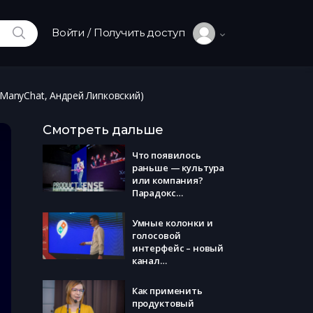
ИСКАТЬ
Войти / Получить доступ
(ManyChat, Андрей Липковский)
Смотреть дальше
Что появилось
раньше — культура
или компания?
Парадокс
Рокетбанка
(Рокетбанк, Антон
Умные колонки и
Бондарев)
голосовой
интерфейс – новый
канал
дистрибуции. Как
для него делать
Как применить
контент. (BotCube,
продуктовый
Андрей