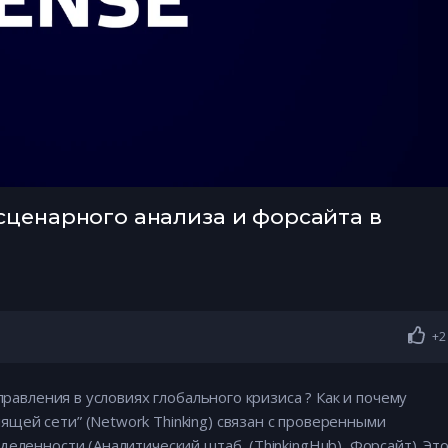
ценарного анализа и форсайта в
+2
правления в условиях глобального кризиса ? Как и почему
ей сети” (Network Thinking) связан с проверенными
еленности (Аналитический штаб, (ThinkingHub), Форсайт). Эт