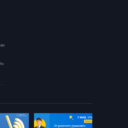
ции
ть