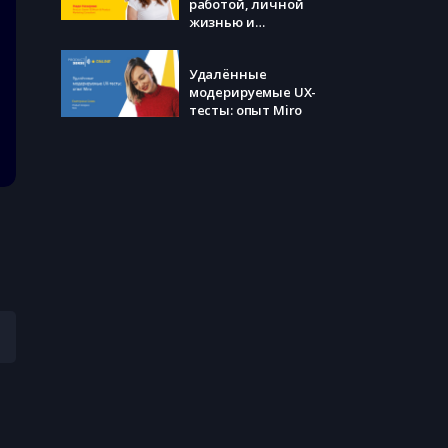
работой, личной
жизнью и
обучением?
Удалëнные
модерируемые UX-
тесты: опыт Miro
Дискуссия
«Маркетинговые
VS продуктовые
исследования»
How Netflix Built a
World Class Culture
о