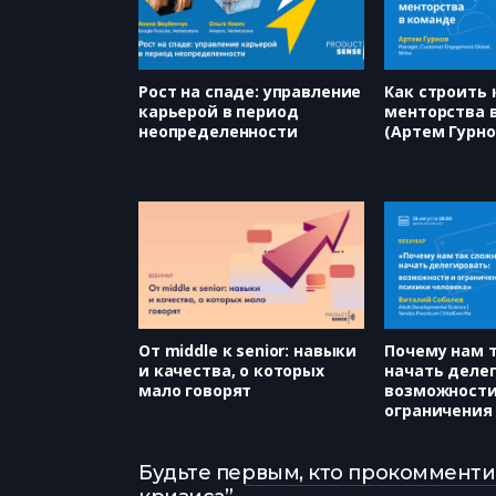
Рост на спаде: управление
Как строить 
карьерой в период
менторства 
неопределенности
(Артем Гурно
От middle к senior: навыки
Почему нам 
и качества, о которых
начать деле
мало говорят
возможности
ограничения
человека. (В
Соболев)
Будьте первым, кто прокомменти