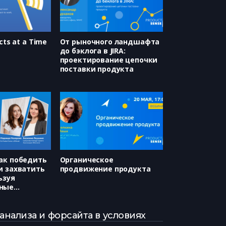
cts at a Time
От рыночного ландшафта
до бэклога в JIRA:
проектирование цепочки
поставки продукта
ак победить
Органическое
и захватить
продвижение продукта
ьзуя
ные
Надежда
силина
нализа и форсайта в условиях