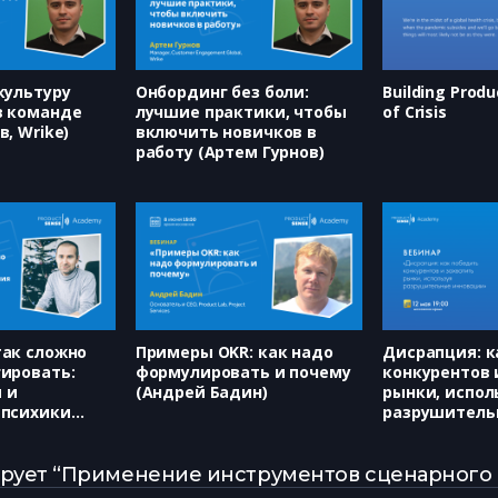
культуру
Онбординг без боли:
Building Produ
в команде
лучшие практики, чтобы
of Crisis
в, Wrike)
включить новичков в
работу (Артем Гурнов)
так сложно
Примеры OKR: как надо
Дисрапция: к
гировать:
формулировать и почему
конкурентов 
 и
(Андрей Бадин)
рынки, испол
 психики
разрушитель
италий
инновации (
Назарова, Ва
Леушина)
рует “Применение инструментов сценарного а