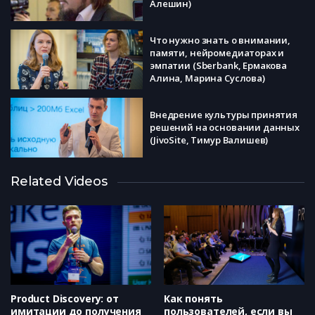
Алешин)
Что нужно знать о внимании,
памяти, нейромедиаторах и
эмпатии (Sberbank, Ермакова
Алина, Марина Суслова)
Внедрение культуры принятия
решений на основании данных
(JivoSite, Тимур Валишев)
Related Videos
Как сохранить скорость и
управляемость при кратном
росте (Skyeng, Глеб Сологуб)
3 релиза, которые дали нам
кратный рост (Фотострана,
Леонид Кац)
Product Discovery: от
Как понять
имитации до получения
пользователей, если вы