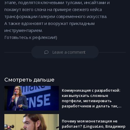
этапе, поделятся ключевыми тулсами, инсайтами и
покажут всего слона на примере свежего кейса
трансформации галереи современного искусства.
А также вдохновят и вооружат прикладным
инструментарием.
Готовьтесь к рефлексии!)
Leave a comment
Смотреть дальше
Коммуникация с разработкой:
как выпускать сложные
портфели, мотивировать
разработчиков и делать так,
чтобы они любили ваши задачи
(hh, Ксения Аполонская)
Почему моя монетизация не
работает? (LinguaLeo, Владимир