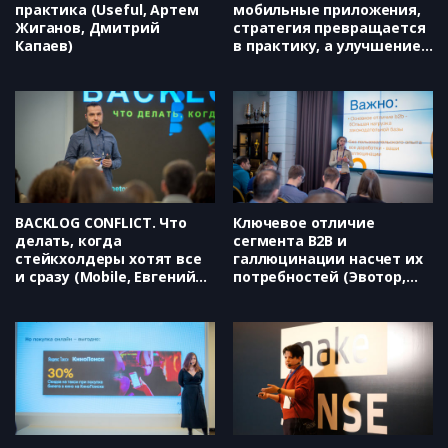
практика (Useful, Артем
мобильные приложения,
Жиганов, Дмитрий
стратегия превращается
Капаев)
в практику, а улучшение
качества – в процесс
(Wrike, Дмитрий Орлов)
BACKLOG CONFLICT. Что
Ключевое отличие
делать, когда
сегмента B2B и
стейкхолдеры хотят все
галлюцинации насчет их
и сразу (Mobile, Евгений
потребностей (Эвотор,
Кочетов)
Надежда Авданина)