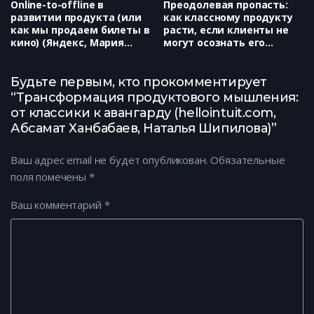
Online-to-offline в
Преодолевая пропасть:
развитии продукта (или
как классному продукту
как мы продаем билеты в
расти, если клиенты не
кино) (Яндекс, Мария
могут осознать его
Сорокина)
ценность (Нетология,
Светлана Аюпова)
Будьте первым, кто прокомментирует
“Трансформация продуктового мышления:
от классики к авангарду (hellointuit.com,
Абсамат Ханбабаев, Наталья Шипилова)”
Ваш адрес email не будет опубликован.
Обязательные
поля помечены
*
Ваш комментарий
*