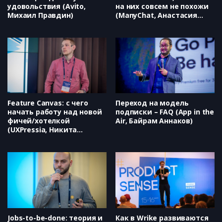
удовольствия (Avito,
на них совсем не похожи
Михаил Правдин)
(ManyChat, Анастасия
Блаженова)
Feature Canvas: с чего
Переход на модель
начать работу над новой
подписки – FAQ (App in the
фичей/хотелкой
Air, Байрам Аннаков)
(UXPressia, Никита
Ефимов)
Jobs-to-be-done: теория и
Как в Wrike развиваются