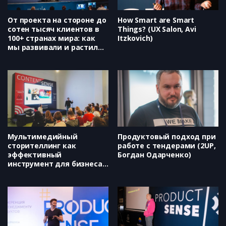
ошибочны (Алексей Куксенок)
От проекта на стороне до
How Smart are Smart
сотен тысяч клиентов в
Things? (UX Salon, Avi
100+ странах мира: как
Itzkovich)
мы развивали и растили
продукт ManyChat
(ManyChat, Микаэл Ян)
Мультимедийный
Продуктовый подход при
сторителлинг как
работе с тендерами (2UP,
эффективный
Богдан Одарченко)
инструмент для бизнеса.
(Студия «Гонзо-дизайн»,
Артем Галустян, Ксения
Диодорова)