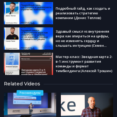
Подробный гайд, как создать и
реализовать стратегию
компании (Денис Теплов)
Здравый смысл vs внутренняя
вера: как опираться на цифры,
но не изменять сердцу и
слышать интуицию (Семен
Панин)
Мастер-класс: Звездная карта 2-
в-1: инструмент развития
команды и формат
тимбилдинга (Алексей Трошин)
Эмоциональная архитектура
Related Videos
продукта: почему Jobs to Be Done
уже недостаточно (Ярополк
Рекомендуем
Раш)
Мастер-класс: Почему ваши
оценки в проекте всегда