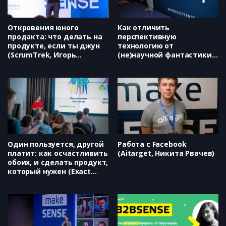
Откровения юного
Как отличить
продакта: что делать на
перспективную
продукте, если ты джун
технологию от
(ScrumTrek, Игорь
(не)научной фантастики
Филипьев)
на примере
компьютерного зрения?
(Wannyby, Арсений
Кравченко)
Один пользуется, другой
Работа с Facebook
платит: как осчастливить
(Aitarget, Никита Рвачев)
обоих, и сделать продукт,
который нужен (Exact
Farming, Анна Кудинова)