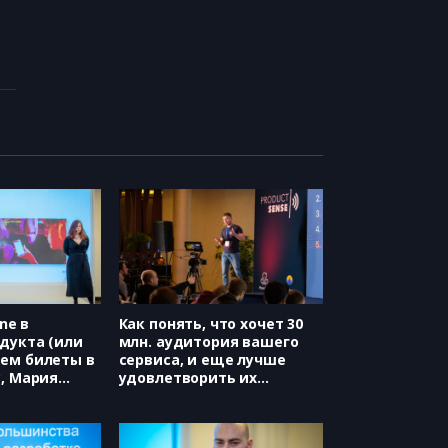
ine в
Как понять, что хочет 30
дукта (или
млн. аудитория вашего
ем билеты в
сервиса, и еще лучше
с, Мария
удовлетворить их
потребности (Avito,
Михаил Правдин)