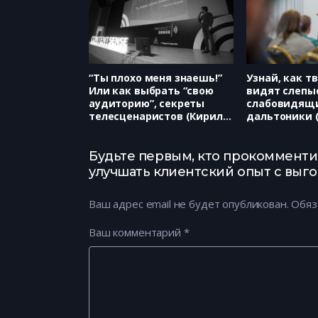
“Ты плохо меня знаешь!”
Узнай, как т
Или как выбрать “свою
видят слепы
аудиторию”, секреты
слабовидящ
телесценаристов (Кирилл
дальтоники 
Быков)
Технологии, 
Курмак)
Будьте первым, кто прокомментир
улучшать клиентский опыт с выго
Ваш адрес email не будет опубликован.
Обяз
Ваш комментарий
*