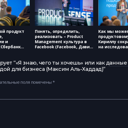
вой продукт
Понять, определить,
Как мы може
е,
реализовать – Product
продуктовом
ие и
Management культура в
Кириллу сокр
(Сбербанк
Facebook (Facebook, Давид
на исследова
Валерия
Зохрабян)
команда не п
(Яндекс, Вал
Безрукова)
ует “«Я знаю, чего ты хочешь» или как данные
дой для бизнеса (Максим Аль-Хаддад)”
ательные поля помечены
*