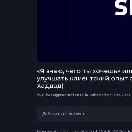
«Я знаю, чего ты хочешь» и
улучшать клиентский опыт с
Хаддад)
by
tukaev@productsense.io
published on 15.09.2023
Добавить в плейлист
Максим Аль-Хаддад, Head of Mobile CX Produ