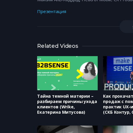
Презентация
Related Videos
Тайна темной материи –
Как прокача
разбираем причины ухода
продаж с п
клиентов (Wrike,
практик UX-
Екатерина Митусова)
(СКБ Контур,
Ратнер)