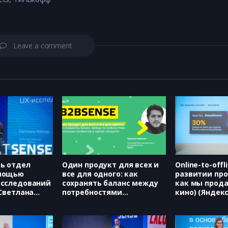
Leave a comment
ть отдел
Один продукт для всех и
Online-to-offl
омощью
все для одного: как
развитии про
исследований
сохранять баланс между
как мы прода
 Светлана
потребностями
кино) (Яндек
нескольких сегментов в
Сорокина)
одном продукте (ЦИАН,
Георгий Кабалия)