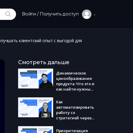
ИСКАТЬ
Войти / Получить доступ
улучшать клиентский опыт с выгодой для
Смотреть дальше
Динамическое
ценообразование
продукта. Что это и
как найти нужный
мультипликатор в
своем продукте
Как
(Левон Саргсян)
автоматизировать
работу со
стратегией через
OKR и асинхронные
коммуникации
Приоритизация