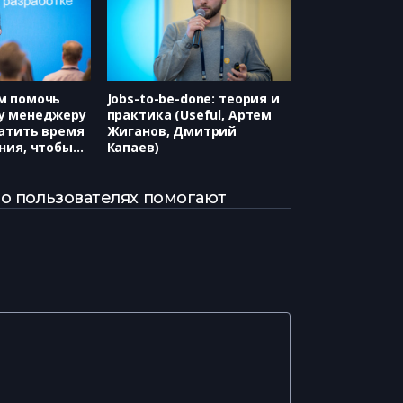
м помочь
Jobs-to-be-done: теория и
у менеджеру
практика (Useful, Артем
атить время
Жиганов, Дмитрий
ния, чтобы
Капаев)
ростаивала?
ерия
 о пользователях помогают