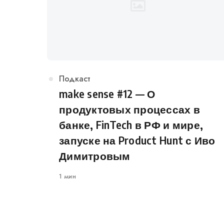
Категория
Подкаст
make sense #12 — О
продуктовых процессах в
банке, FinTech в РФ и мире,
запуске на Product Hunt с Иво
Димитровым
1 мин